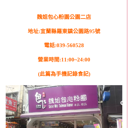
魏姐包心粉園公園二店
地址:宜蘭縣羅東鎮公園路95號
電話:039-560528
營業時間:11:00~24:00
(此篇為手機記錄食記)