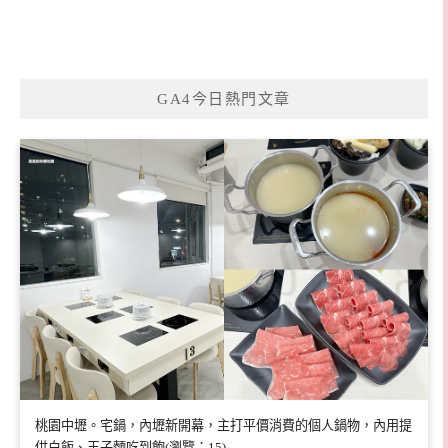
GA4今日熱門文章
桃園中壢。宅鍋，內壢新開幕，主打平價消費的個人鍋物，內用提
供白飯、王子麵吃到飽(瀏覽：15)