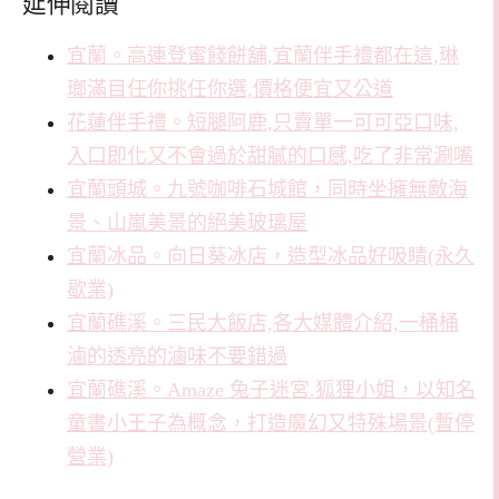
延伸閱讀
宜蘭。高連登蜜餞餅舖,宜蘭伴手禮都在這,琳
瑯滿目任你挑任你選,價格便宜又公道
花蓮伴手禮。短腿阿鹿,只賣單一可可亞口味,
入口即化又不會過於甜膩的口感,吃了非常涮嘴
宜蘭頭城。九號咖啡石城館，同時坐擁無敵海
景、山嵐美景的絕美玻璃屋
宜蘭冰品。向日葵冰店，造型冰品好吸睛(永久
歇業)
宜蘭礁溪。三民大飯店,各大媒體介紹,一桶桶
滷的透亮的滷味不要錯過
宜蘭礁溪。Amaze 兔子迷宮.狐狸小姐，以知名
童書小王子為概念，打造魔幻又特殊場景(暫停
營業)