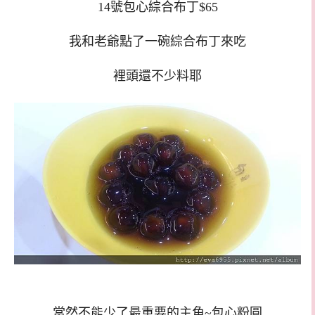
14號包心綜合布丁$65
我和老爺點了一碗綜合布丁來吃
裡頭還不少料耶
當然不能少了最重要的主角~包心粉圓