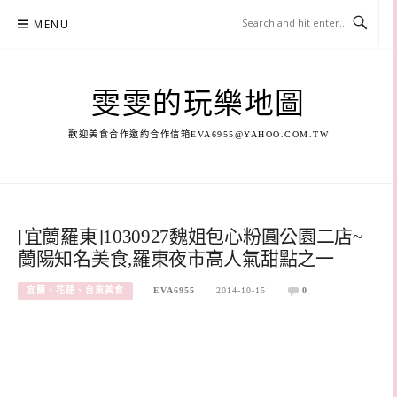
Skip
MENU
to
content
雯雯的玩樂地圖
歡迎美食合作邀約合作信箱
EVA6955@YAHOO.COM.TW
[宜蘭羅東]1030927魏姐包心粉圓公園二店~
蘭陽知名美食,羅東夜市高人氣甜點之一
宜蘭、花蓮、台東美食
EVA6955
2014-10-15
0