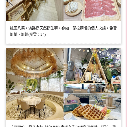
桃園八德。淡路島天然撈生麵，宛如一蘭拉麵版的個人火鍋，免費
加菜、加麵(瀏覽：24)