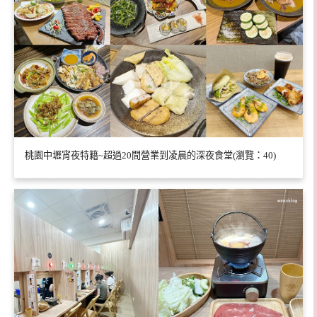
桃園中壢宵夜特籍~超過20間營業到凌晨的深夜食堂(瀏覽：40)