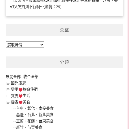
苗栗頭份。雲朵森林x泳池咖啡,直接在泳池裡享用餐點，浮誇、夢
幻又欠拍到不行啊～(瀏覽：29)
彙整
彙
整
分類
展開全部
|
收合全部
國外旅遊
雯雯
旅遊住宿
雯雯
生活
雯雯
美食
台中、彰化、南投美食
基隆、台北、新北美食
宜蘭、花蓮、台東美食
新竹、苗栗美食