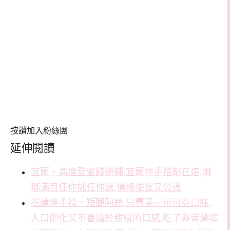
按讚加入粉絲團
延伸閱讀
宜蘭。高連登蜜餞餅舖,宜蘭伴手禮都在這,琳
瑯滿目任你挑任你選,價格便宜又公道
花蓮伴手禮。短腿阿鹿,只賣單一可可亞口味,
入口即化又不會過於甜膩的口感,吃了非常涮嘴