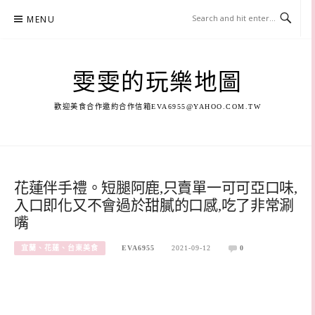
Skip
MENU
to
content
雯雯的玩樂地圖
歡迎美食合作邀約合作信箱
EVA6955@YAHOO.COM.TW
花蓮伴手禮。短腿阿鹿,只賣單一可可亞口味,
入口即化又不會過於甜膩的口感,吃了非常涮
嘴
宜蘭、花蓮、台東美食
EVA6955
2021-09-12
0