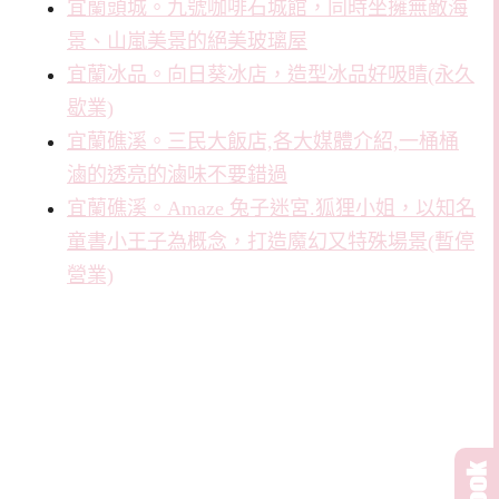
宜蘭頭城。九號咖啡石城館，同時坐擁無敵海
景、山嵐美景的絕美玻璃屋
宜蘭冰品。向日葵冰店，造型冰品好吸睛(永久
歇業)
宜蘭礁溪。三民大飯店,各大媒體介紹,一桶桶
滷的透亮的滷味不要錯過
宜蘭礁溪。Amaze 兔子迷宮.狐狸小姐，以知名
童書小王子為概念，打造魔幻又特殊場景(暫停
營業)