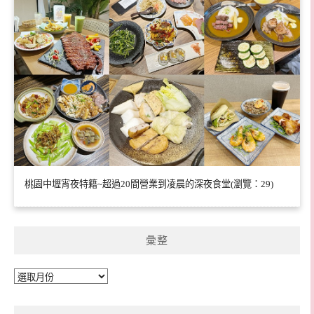
桃園中壢宵夜特籍~超過20間營業到凌晨的深夜食堂(瀏覽：29)
彙整
彙
整