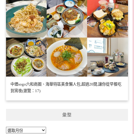
中壢sogo六和商圈、海華特區美食懶人包,超過20間,讓你從早餐吃
到宵夜(瀏覽：17)
彙整
彙