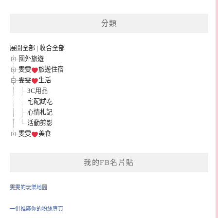
整
分類
展開全部
|
收合全部
國外旅遊
雯雯
旅遊住宿
雯雯
生活
3C用品
宅配試吃
心情札記
活動剪影
雯雯
美食
我的FB名片貼
雯雯的玩樂地圖
一併推廣你的粉絲專頁