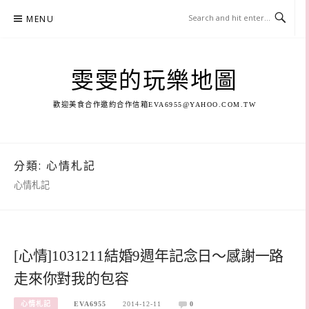
Skip
MENU
to
content
雯雯的玩樂地圖
歡迎美食合作邀約合作信箱
EVA6955@YAHOO.COM.TW
分類:
心情札記
心情札記
[心情]1031211結婚9週年記念日～感謝一路
走來你對我的包容
心情札記
EVA6955
2014-12-11
0