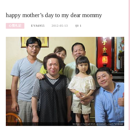
happy mother’s day to my dear mommy
心情札記
EVA6955
2012-05-13
1