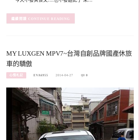
今天不發美食文….也不發遊記了 來…
CONTINUE READING
MY LUXGEN MPV7~台灣自創品牌國產休旅
車的驕傲
心情札記
EVA6955
2014-04-27
0