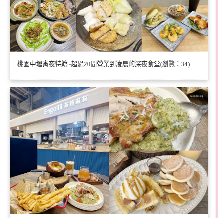
桃園中壢宵夜特籍~超過20間營業到凌晨的深夜食堂(瀏覽：34)