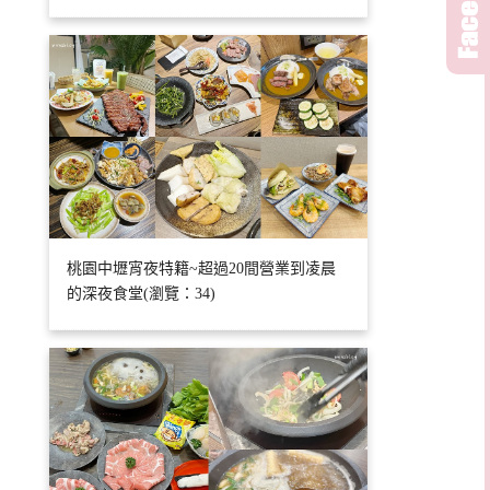
桃園中壢宵夜特籍~超過20間營業到凌晨
的深夜食堂(瀏覽：34)