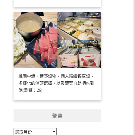
桃園中壢。蒔野鍋物，個人精緻獨享鍋、
多樣化的湯頭選擇，以及蔬菜自助吧吃到
飽(瀏覽：26)
彙整
彙