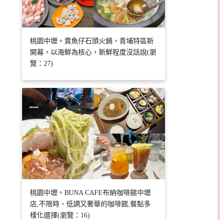
桃園中壢。賣魚仔石頭火鍋，青埔特區新
開幕，以海鮮為核心，新鮮程度沒話說(瀏
覽：27)
桃園中壢。BUNA CAFE布納咖啡館中壢
店,不限時、低調又奢華的咖啡館,餐點多
樣化選擇(瀏覽：16)