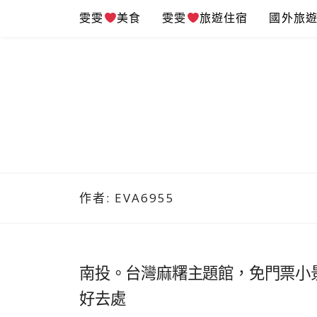
Skip
雯雯
美食
雯雯
旅遊住宿
國外旅
to
content
作者:
EVA6955
南投。台灣麻糬主題館，免門票小
好去處