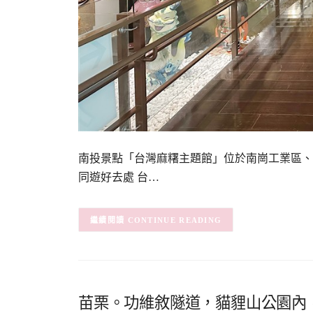
南投景點「台灣麻糬主題館」位於南崗工業區、
同遊好去處 台…
CONTINUE READING
苗栗。功維敘隧道，貓貍山公園內