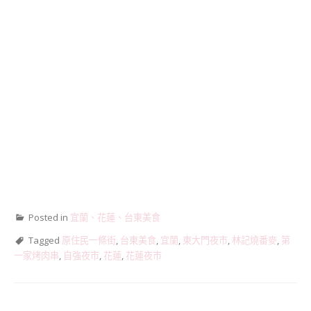
Posted in
宜蘭、花蓮、台東美食
Tagged
原住民一條街
,
台東美食
,
宜蘭
,
東大門夜市
,
林記燒番麥
,
第
一家烤肉串
,
自強夜市
,
花蓮
,
花蓮夜市