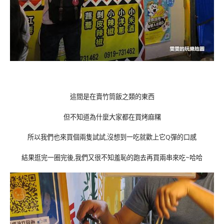
這間是在賣竹筒飯之類的東西
但不知道為什麼大家都在買烤麻糬
所以我們也來買個兩隻試試,沒想到一吃就歡上它Q彈的口感
結果逛完一圈完後,我們又很不知羞恥的跑去再買兩串來吃~哈哈