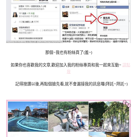
那個~我也有粉絲頁了(羞~)
如果你也喜歡我的文章,歡迎加入我的粉絲專頁和我一起來互動~
請點
我
記得按讚以後,再點個搶先看,就不會漏接我的訊息囉(拜託~拜託~)