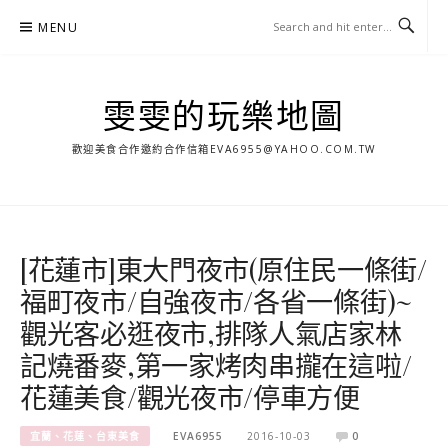
Skip
MENU
to
content
雯雯的玩樂地圖
歡迎美食合作邀約合作信箱
EVA6955@YAHOO.COM.TW
[花蓮市]東大門夜市(原住民一條街/
福町夜市/自強夜市/各省一條街)~
觀光客必逛夜市,排隊人氣店家林
記燒番麥,第一家烤肉串攏在這啦/
花蓮美食/觀光夜市/停車方便
宜蘭、花蓮、台東美食
EVA6955
2016-10-03
0