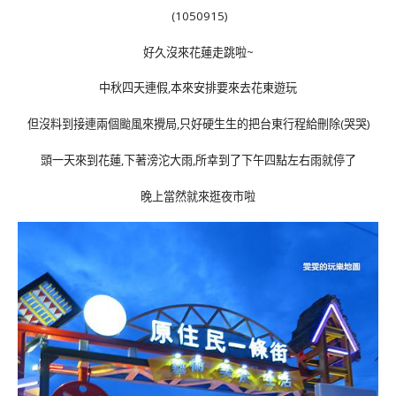
(1050915)
好久沒來花蓮走跳啦~
中秋四天連假,本來安排要來去花東遊玩
但沒料到接連兩個颱風來攪局,只好硬生生的把台東行程給刪除(哭哭)
頭一天來到花蓮,下著滂沱大雨,所幸到了下午四點左右雨就停了
晚上當然就來逛夜市啦