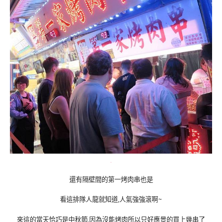
還有隔壁間的第一烤肉串也是
看這排隊人龍就知道,人氣強強滾啊~
來這的當天恰巧是中秋節,因為沒能烤肉所以只好應景的買上幾串了