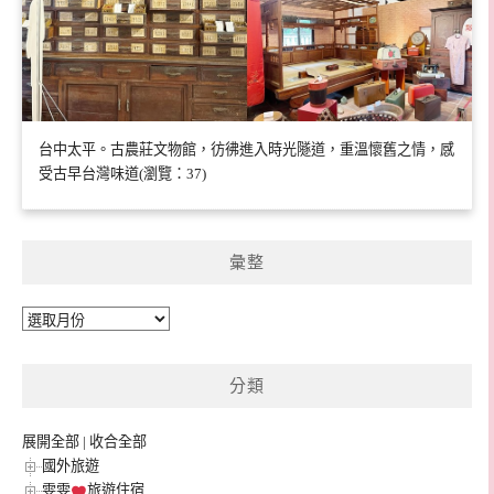
台中太平。古農莊文物館，彷彿進入時光隧道，重溫懷舊之情，感
受古早台灣味道(瀏覽：37)
彙整
彙
整
分類
展開全部
|
收合全部
國外旅遊
雯雯
旅遊住宿