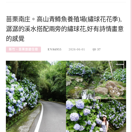
苗栗南庄。高山青鱒魚養殖場(繡球花花季),
潺潺的溪水搭配兩旁的繡球花,好有詩情畫意
的感覺
新竹、苗栗旅遊住宿
EVA6955
2026-06-01
37