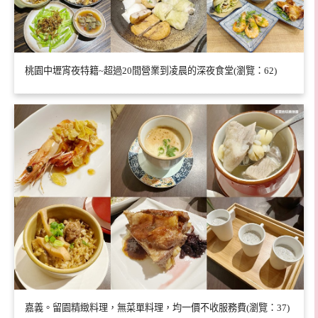
桃園中壢宵夜特籍~超過20間營業到凌晨的深夜食堂(瀏覽：62)
嘉義。留園精緻料理，無菜單料理，均一價不收服務費(瀏覽：37)