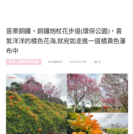
苗栗銅鑼。銅鑼炮杖花步道(環保公園)，喜
氣洋洋的橘色花海,就宛如走進一道橘黃色瀑
布中
新竹、苗栗旅遊住宿
EVA6955
2026-02-08
4