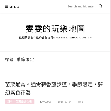
Skip
MENU
to
content
雯雯的玩樂地圖
歡迎美食合作邀約合作信箱
EVA6955@YAHOO.COM.TW
標籤:
季節限定
苗栗通霄。通霄蒜香藤步道，季節限定，夢
幻紫色花瀑
新竹、苗栗旅遊住宿
EVA6955
2026-07-04
0