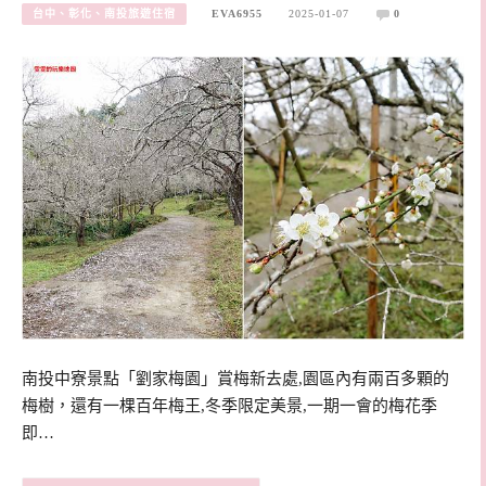
台中、彰化、南投旅遊住宿
EVA6955
2025-01-07
0
南投中寮景點「劉家梅園」賞梅新去處,園區內有兩百多顆的
梅樹，還有一棵百年梅王,冬季限定美景,一期一會的梅花季
即…