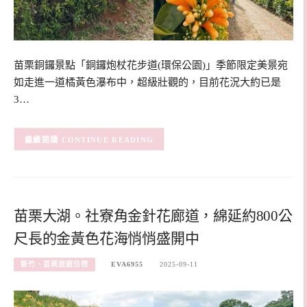
苗栗銅鑼景點「銅鑼炮杖花步道(環保公園)」季節限定美景宛
如走進一道橘黃色瀑布中，超級壯觀的，目前花況大約已是
3…
CONTINUE READING
苗栗大湖。社寮角金針花廊道，綿延約800公
尺長的金黃色花海悄悄盛開中
新竹、苗栗旅遊住宿
EVA6955
2025-09-11