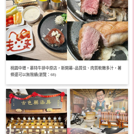
桃園中壢。慕特牛排中原店，新開幕~品質佳、肉質軟嫩多汁，薯
條還可以無限續(瀏覽：68)