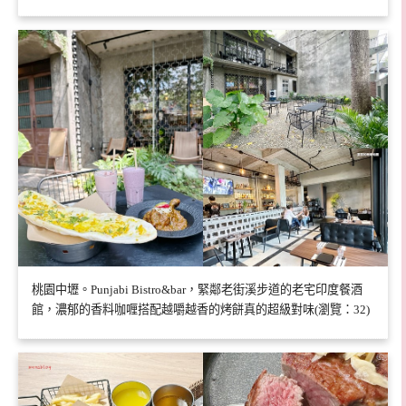
桃園中壢。Punjabi Bistro&bar，緊鄰老街溪步道的老宅印度餐酒
館，濃郁的香料咖喱搭配越嚼越香的烤餅真的超級對味(瀏覽：32)