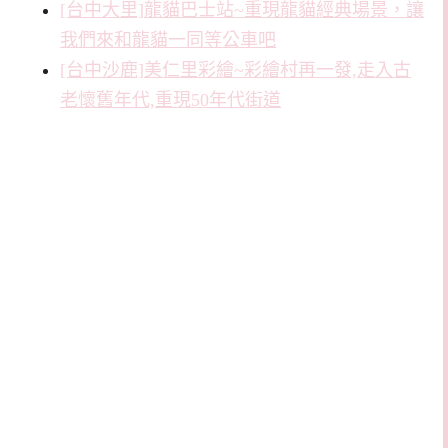
[台中大里]龍貓巴士站~重現龍貓經典場景，讓
我們來和龍貓一同等公車吧
[台中沙鹿]美仁里彩繪~彩繪村再一發,走入古
老懷舊年代,重現50年代街道