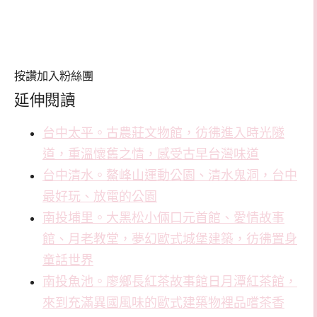
按讚加入粉絲團
延伸閱讀
台中太平。古農莊文物館，彷彿進入時光隧
道，重溫懷舊之情，感受古早台灣味道
台中清水。鰲峰山運動公園、清水鬼洞，台中
最好玩、放電的公園
南投埔里。大黑松小倆口元首館、愛情故事
館、月老教堂，夢幻歐式城堡建築，彷彿置身
童話世界
南投魚池。廖鄉長紅茶故事館日月潭紅茶館，
來到充滿異國風味的歐式建築物裡品嚐茶香