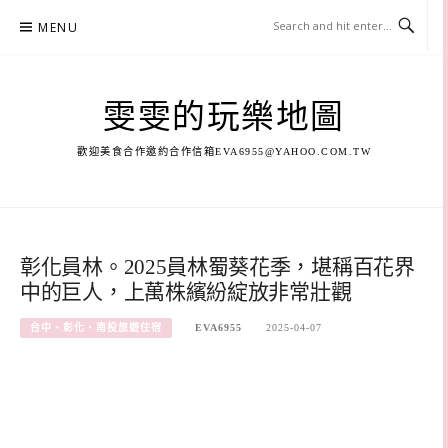
Skip
MENU
to
content
雯雯的玩樂地圖
歡迎美食合作邀約合作信箱
EVA6955@YAHOO.COM.TW
彰化員林。2025員林蜀葵花季，堪稱百花界
中的巨人，上萬株繽紛綻放非常壯觀
台中、彰化、南投旅遊住宿
EVA6955
2025-04-07