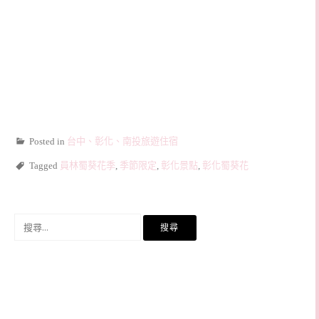
Posted in
台中、彰化、南投旅遊住宿
Tagged
員林蜀葵花季
,
季節限定
,
彰化景點
,
彰化蜀葵花
搜
尋
關
鍵
字: