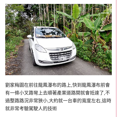
劉家梅園在前往龍鳳瀑布的路上,快到龍鳳瀑布前會
有一條小叉路彎上去順著產業道路開就會抵達了,不
過整路路況非常狹小,大約就一台車的寬度左右,這時
就非常考驗駕駛人的技術