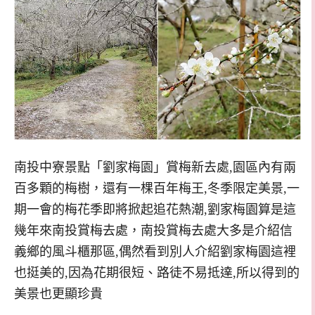
南投中寮景點「劉家梅園」賞梅新去處,園區內有兩
百多顆的梅樹，還有一棵百年梅王,冬季限定美景,一
期一會的梅花季即將掀起追花熱潮,劉家梅園算是這
幾年來南投賞梅去處，南投賞梅去處大多是介紹信
義鄉的風斗櫃那區,偶然看到別人介紹劉家梅園這裡
也挺美的,因為花期很短、路徒不易抵達,所以得到的
美景也更顯珍貴