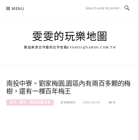
Skip
MENU
to
content
雯雯的玩樂地圖
歡迎美食合作邀約合作信箱
EVA6955@YAHOO.COM.TW
南投中寮。劉家梅園,園區內有兩百多顆的梅
樹，還有一棵百年梅王
台中、彰化、南投旅遊住宿
EVA6955
2025-01-07
0