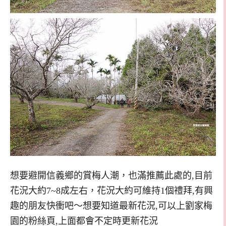
想要避開信義鄉的賞梅人潮，也滿推薦此處的,目前
花況大約7~8成左右，花況大約可維持1個禮拜,有興
趣的朋友快衝吧～想要知道最新花況,可以上劉家梅
園的粉絲頁,上面都會不定時更新花況