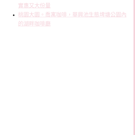
實惠又大份量
桃園大園。喬寓咖啡，華興池生態埤塘公園內
的湖畔咖啡廳