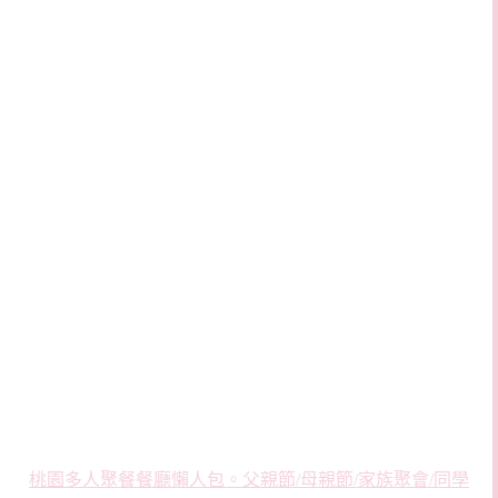
桃園多人聚餐餐廳懶人包。父親節/母親節/家族聚會/同學