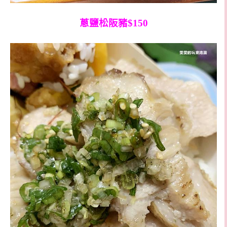
蔥鹽松阪豬$150