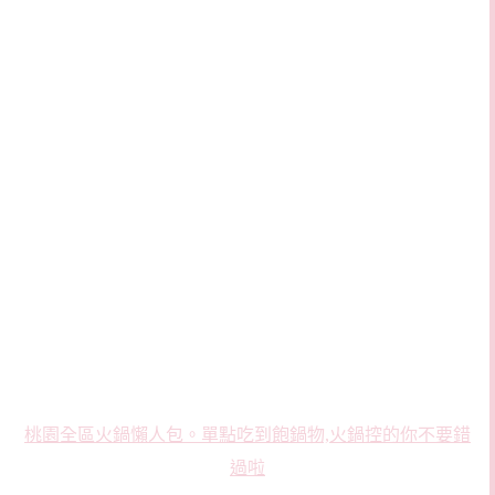
桃園全區火鍋懶人包。單點吃到飽鍋物,火鍋控的你不要錯
過啦