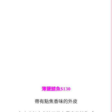
薄鹽鯖魚$130
帶有點焦香味的外皮