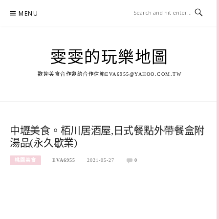
Skip
MENU
to
content
雯雯的玩樂地圖
歡迎美食合作邀約合作信箱
EVA6955@YAHOO.COM.TW
中壢美食。栢川居酒屋,日式餐點外帶餐盒附
湯品(永久歇業)
桃園美食
EVA6955
2021-05-27
0