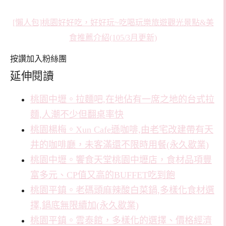
[懶人包]桃園好好吃，好好玩~吃喝玩樂旅遊觀光景點&美
食推薦介紹(105/3月更新)
按讚加入粉絲團
延伸閱讀
桃園中壢。拉麵吧,在地佔有一席之地的台式拉
麵,人潮不少但翻桌率快
桃園楊梅。Xun Cafe遜咖啡,由老宅改建帶有天
井的咖啡廳，未客滿還不限時用餐(永久歇業)
桃園中壢。饗食天堂桃園中壢店，食材品項豐
富多元、CP值又高的BUFFET吃到飽
桃園平鎮。老碼頭麻辣酸白菜鍋,多樣化食材選
擇,鍋底無限續加(永久歇業)
桃園平鎮。雲泰館，多樣化的選擇、價格經濟