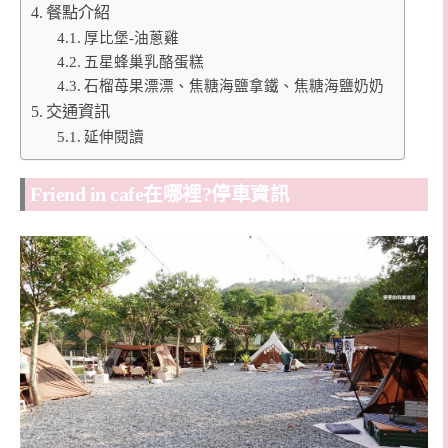
餐點介紹
厚比堡-油蔥雞
五星蜂巢乳酪蛋糕
石榴苺果漂漂、焦糖海鹽拿鐵、焦糖海鹽奶奶
交通資訊
延伸閱讀
Friend in cafe在哪裡?停車資訊