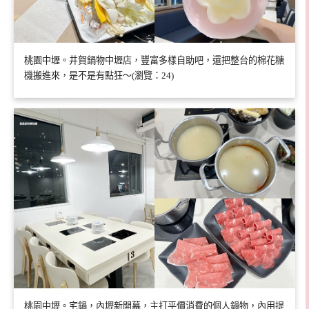
桃園中壢。井賀鍋物中壢店，豐富多樣自助吧，還把整台的棉花糖
機搬進來，是不是有點狂～(瀏覽：24)
桃園中壢。宅鍋，內壢新開幕，主打平價消費的個人鍋物，內用提