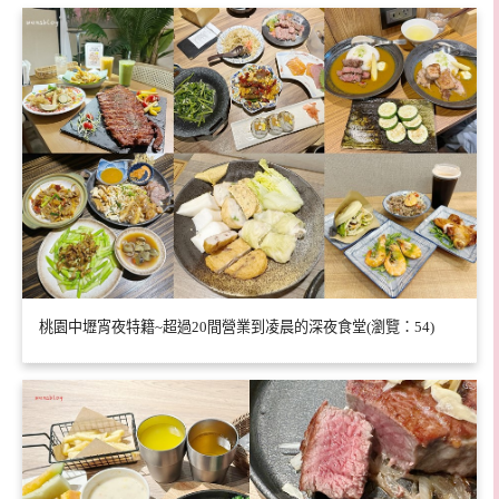
桃園中壢宵夜特籍~超過20間營業到凌晨的深夜食堂(瀏覽：54)