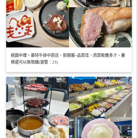
桃園中壢。慕特牛排中原店，新開幕~品質佳、肉質軟嫩多汁，薯
條還可以無限續(瀏覽：23)