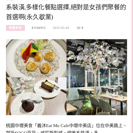
系裝潢,多樣化餐點選擇,絕對是女孩們聚餐的
首選啊(永久歇業)
桃園美食
EVA6955
2025-05-05
0
桃園中壢美食「義沐Eat Mu Cafe中壢中美店」位在中美路上、