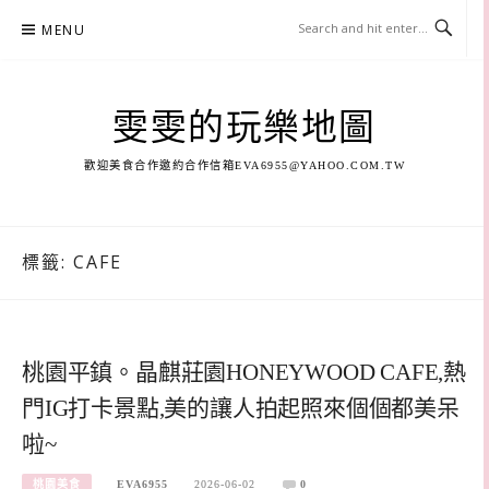
Skip
MENU
to
content
雯雯的玩樂地圖
歡迎美食合作邀約合作信箱
EVA6955@YAHOO.COM.TW
標籤:
CAFE
桃園平鎮。晶麒莊園HONEYWOOD CAFE,熱
門IG打卡景點,美的讓人拍起照來個個都美呆
啦~
桃園美食
EVA6955
2026-06-02
0