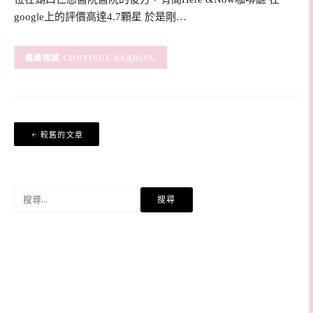
google上的評價高達4.7顆星 於是剛…
CONTINUE READING
文
較舊的文章
章
導
覽
搜
尋
關
鍵
字: