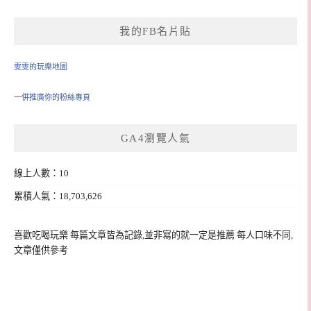
我的FB名片貼
雯雯的玩樂地圖
一併推廣你的粉絲專頁
GA4瀏覽人氣
線上人數：10
累積人氣：18,703,626
喜歡吃喝玩樂 每篇文章皆為記錄,並非寫的就一定是推薦 每人口味不同,
文章僅供參考