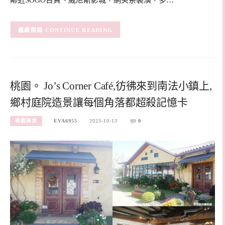
鄰近SOGO百貨、威尼斯影城，網美系裝潢，多…
CONTINUE READING
桃園。 Jo’s Corner Café,彷彿來到南法小鎮上,
鄉村庭院造景讓每個角落都超殺記憶卡
桃園美食
EVA6955
2023-10-13
0