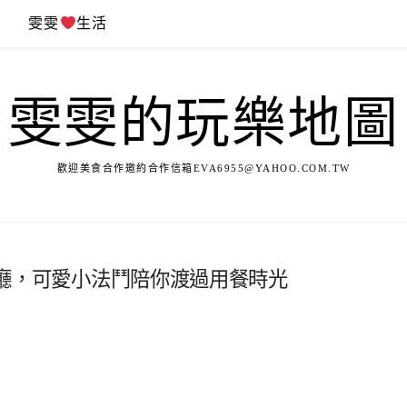
遊
雯雯
生活
雯雯的玩樂地圖
歡迎美食合作邀約合作信箱
EVA6955@YAHOO.COM.TW
咖啡廳，可愛小法鬥陪你渡過用餐時光