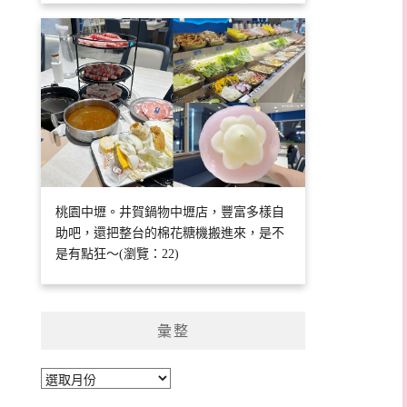
桃園中壢。井賀鍋物中壢店，豐富多樣自
助吧，還把整台的棉花糖機搬進來，是不
是有點狂～(瀏覽：22)
彙整
彙
整