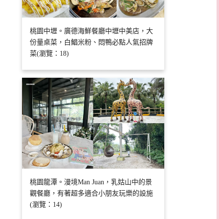
桃園中壢。廣德海鮮餐廳中壢中美店，大
份量桌菜，白鯧米粉、悶鴨必點人氣招牌
菜(瀏覽：18)
桃園龍潭。漫境Man Juan，乳姑山中的景
觀餐廳，有著超多適合小朋友玩樂的設施
(瀏覽：14)