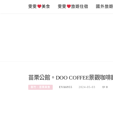
Skip
雯雯
美食
雯雯
旅遊住宿
國外旅
to
content
苗栗公館。DOO COFFEE景觀
EVA6955
2024-05-03
0
新竹、苗栗美食