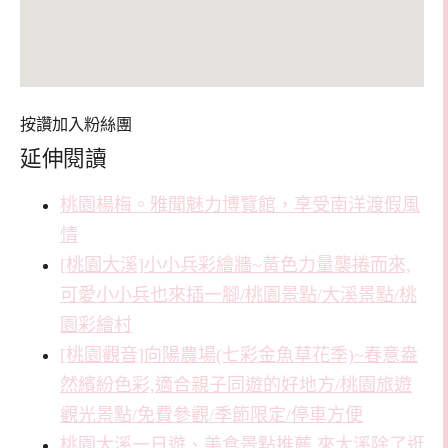
按讚加入粉絲團
延伸閱讀
桃園楊梅。雅聞魅力博覽館，享受南洋渡假風
情
[桃園大溪]小小兵彩繪牆~黃色力量襲捲而來,
可愛小小兵也來插一腳/桃園景點/大溪景點/桃
園彩繪村
[桃園觀音]向陽農場(七彩金魚草花季)~春意盎
然繽紛色彩,適合親子同遊的好地方/桃園旅遊
觀光景點/免費參觀/季節限定/停車方便
桃園大溪一日遊、美食景點推薦,來大溪除了逛