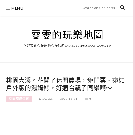
Skip
MENU
to
content
雯雯的玩樂地圖
歡迎美食合作邀約合作信箱
EVA6955@YAHOO.COM.TW
桃園大溪。花開了休閒農場，免門票、宛如
戶外版的湯姆熊，好適合親子同樂啊～
桃園旅遊住宿
EVA6955
2025-10-14
0