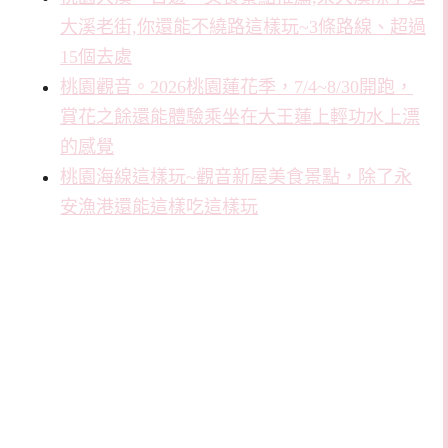
大溪老街,你還能不繞路這樣玩~3條路線、超過
15個去處
桃園觀音。2026桃園蓮花季，7/4~8/30開跑，
賞花之餘還能體驗乘坐在大王蓮上輕功水上漂
的感覺
桃園海線這樣玩~觀音新屋美食景點，除了永
安漁港還能這樣吃這樣玩