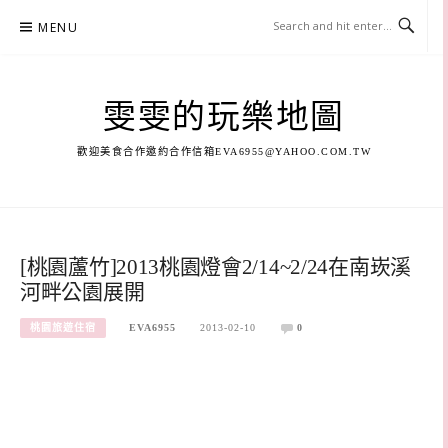
Skip
MENU
to
content
雯雯的玩樂地圖
歡迎美食合作邀約合作信箱
EVA6955@YAHOO.COM.TW
[桃園蘆竹]2013桃園燈會2/14~2/24在南崁溪
河畔公園展開
桃園旅遊住宿
EVA6955
2013-02-10
0