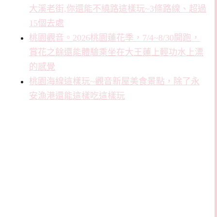
大溪老街,你還能不繞路這樣玩~3條路線、超過
15個去處
桃園觀音。2026桃園蓮花季，7/4~8/30開跑，
賞花之餘還能體驗乘坐在大王蓮上輕功水上漂
的感覺
桃園海線這樣玩~觀音新屋美食景點，除了永
安漁港還能這樣吃這樣玩