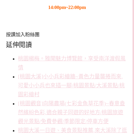
14:00pm~22:00pm
按讚加入粉絲團
延伸閱讀
桃園楊梅。雅聞魅力博覽館，享受南洋渡假風
情
[桃園大溪]小小兵彩繪牆~黃色力量襲捲而來,
可愛小小兵也來插一腳/桃園景點/大溪景點/桃
園彩繪村
[桃園觀音]向陽農場(七彩金魚草花季)~春意盎
然繽紛色彩,適合親子同遊的好地方/桃園旅遊
觀光景點/免費參觀/季節限定/停車方便
桃園大溪一日遊、美食景點推薦,來大溪除了逛