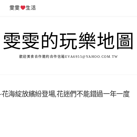
遊
雯雯
生活
雯雯的玩樂地圖
歡迎美食合作邀約合作信箱
EVA6955@YAHOO.COM.TW
場)~花海綻放繽紛登場,花迷們不能錯過一年一度