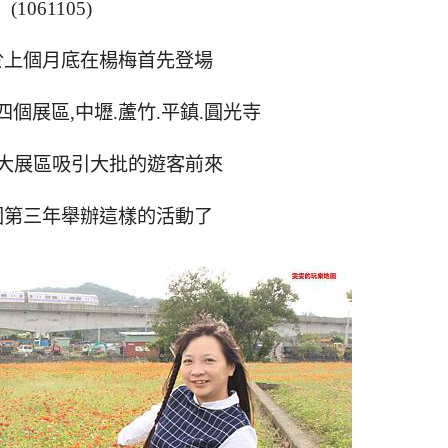
(1061105)
於上個月底在楊梅首先登場
個展區,中壢.蘆竹.平鎮.圓光寺
大展區吸引大批的遊客前來
園第三年舉辦這樣的活動了