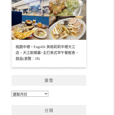
桃園中壢。Engolili 英格莉莉中壢大江
店，大江新開幕~主打英式早午餐輕食、
甜品(瀏覽：18)
彙整
彙
整
分類