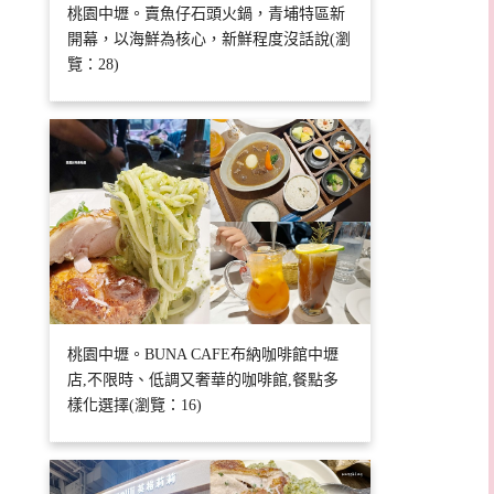
桃園中壢。賣魚仔石頭火鍋，青埔特區新
開幕，以海鮮為核心，新鮮程度沒話說(瀏
覽：28)
桃園中壢。BUNA CAFE布納咖啡館中壢
店,不限時、低調又奢華的咖啡館,餐點多
樣化選擇(瀏覽：16)