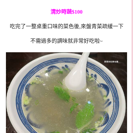
清炒時蔬$100
吃完了一整桌重口味的菜色後,來盤青菜疏緩一下
不需過多的調味就非常好吃啦~