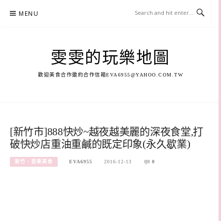
Skip
MENU
to
content
雯雯的玩樂地圖
歡迎美食合作邀約合作信箱
EVA6955@YAHOO.COM.TW
[新竹市]888快炒~越夜越美麗的深夜食堂,打
破快炒店重油重鹹的既定印象(永久歇業)
新竹、苗栗美食
EVA6955
2016-12-13
0