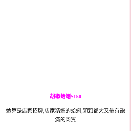
胡椒蛤蜊$150
這算是店家招牌,店家精選的蛤蜊,顆顆都大又帶有飽
滿的肉質