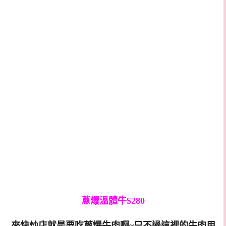
蔥爆溫體牛$280
來快炒店就是要吃蔥爆牛肉啊~只不過這裡的牛肉用