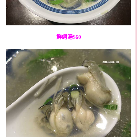
鮮蚵湯$60