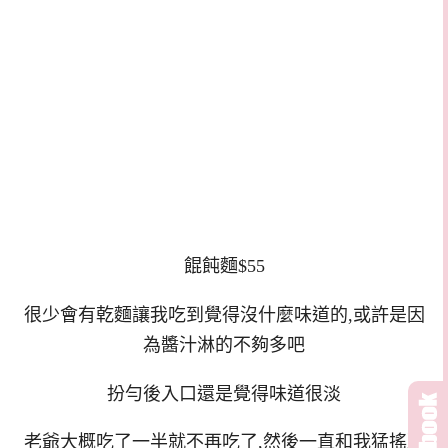
餛飩麵$55
很少會有乾麵讓我吃到覺得沒什麼味道的,或許是因
為醬汁淋的不夠多吧
扮勻後入口還是覺得味道很淡
老爺大概吃了一半就不再吃了,然後一直和我猛搖頭