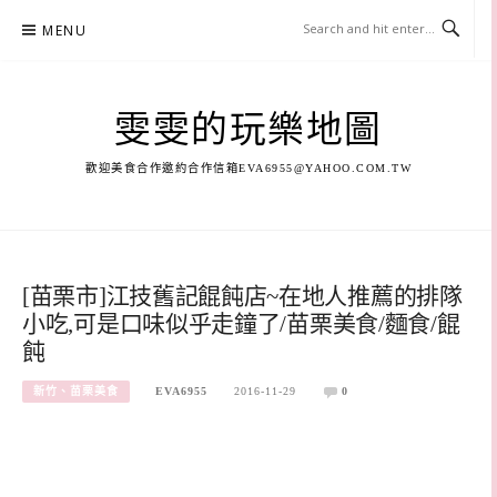
Skip
MENU
to
content
雯雯的玩樂地圖
歡迎美食合作邀約合作信箱
EVA6955@YAHOO.COM.TW
[苗栗市]江技舊記餛飩店~在地人推薦的排隊
小吃,可是口味似乎走鐘了/苗栗美食/麵食/餛
飩
新竹、苗栗美食
EVA6955
2016-11-29
0