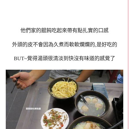
他們家的餛飩吃起來帶有點扎實的口感
外頭的皮不會因為久煮而軟軟爛爛的,是好吃的
BUT~覺得湯頭很清淡到快沒有味道的感覺了