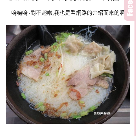
嗚嗚嗚~對不起啦,我也是看網路的介紹而來的啊