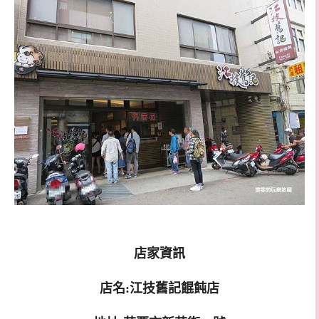
店家資訊
店名:江技舊記餛飩店