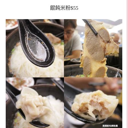
餛飩米粉$55