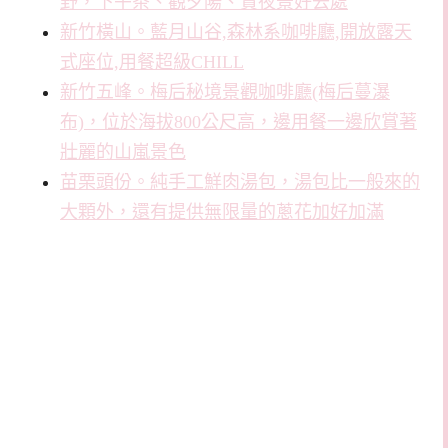
野，下午茶、觀夕陽、賞夜景好去處
新竹橫山。藍月山谷,森林系咖啡廳,開放露天
式座位,用餐超級CHILL
新竹五峰。梅后秘境景觀咖啡廳(梅后蔓瀑
布)，位於海拔800公尺高，邊用餐一邊欣賞著
壯麗的山嵐景色
苗栗頭份。純手工鮮肉湯包，湯包比一般來的
大顆外，還有提供無限量的蔥花加好加滿