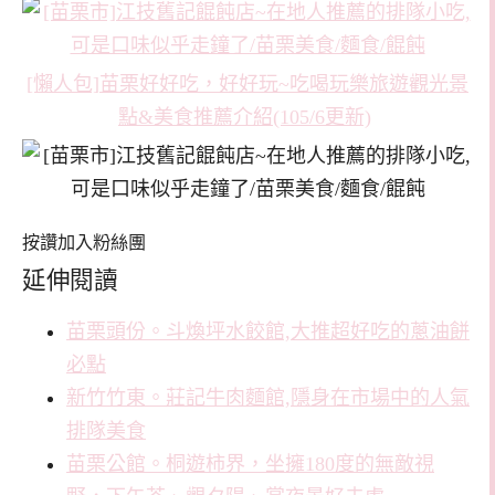
[懶人包]苗栗好好吃，好好玩~吃喝玩樂旅遊觀光景
點&美食推薦介紹(105/6更新)
按讚加入粉絲團
延伸閱讀
苗栗頭份。斗煥坪水餃館,大推超好吃的蔥油餅
必點
新竹竹東。莊記牛肉麵館,隱身在市場中的人氣
排隊美食
苗栗公館。桐遊柿界，坐擁180度的無敵視