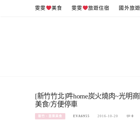
Skip
雯雯
美食
雯雯
旅遊住宿
國外旅
to
content
[新竹竹北]吽home炭火燒肉~光明
美食/方便停車
EVA6955
2016-10-20
0
新竹、苗栗美食