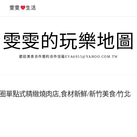
遊
雯雯
生活
雯雯的玩樂地圖
歡迎美食合作邀約合作信箱
EVA6955@YAHOO.COM.TW
商圈單點式精緻燒肉店,食材新鮮/新竹美食/竹北