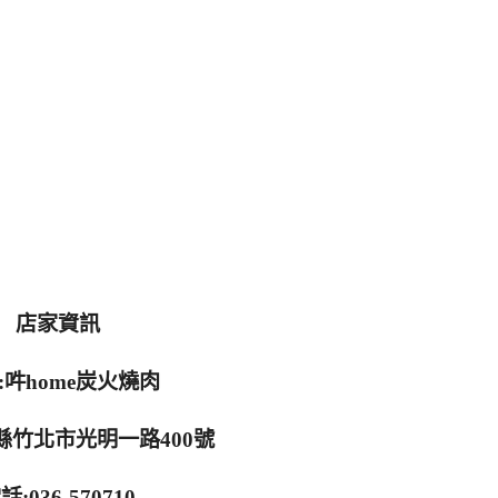
店家資訊
:吽home炭火燒肉
縣竹北市光明一路400號
話:036-570710