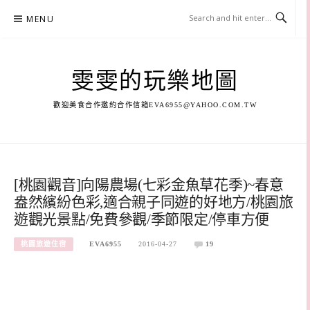
Skip
MENU
to
content
雯雯的玩樂地圖
歡迎美食合作邀約合作信箱
EVA6955@YAHOO.COM.TW
[桃園觀音]向陽農場(七彩金魚草花季)~春意
盎然繽紛色彩,適合親子同遊的好地方/桃園旅
遊觀光景點/免費參觀/季節限定/停車方便
桃園旅遊住宿
EVA6955
2016-04-27
19