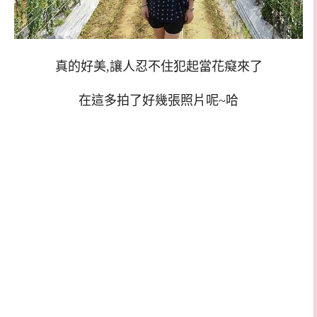
真的好美,讓人忍不住犯起當花癡來了
在這多拍了好幾張照片呢~哈