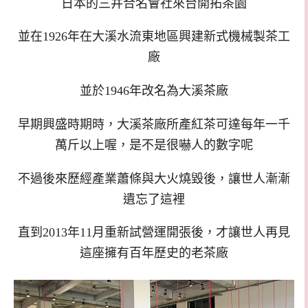
日本的三井合名會社來台開拓茶園
並在
1926
年在大溪水流東地區興建新式機械製茶工
廠
並於
1946
年改名為大溪茶廠
早期興盛時期時
，
大溪茶廠所產紅茶可達每年一千
萬斤以上喔
，
是不是很嚇人的數字呢
不過後來歷經產業蕭條與大火燒毀後
，
讓世人漸漸
遺忘了這裡
直到
2013
年
11
月重新試營運開張後
，
才讓世人再見
這座擁有百年歷史的老茶廠