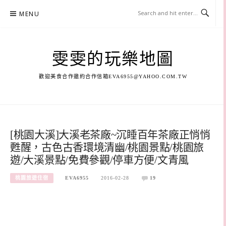
Skip
MENU
to
content
雯雯的玩樂地圖
歡迎美食合作邀約合作信箱
EVA6955@YAHOO.COM.TW
[桃園大溪]大溪老茶廠~沉睡百年茶廠正悄悄
甦醒，古色古香環境清幽/桃園景點/桃園旅
遊/大溪景點/免費參觀/停車方便/文青風
桃園旅遊住宿
EVA6955
2016-02-28
19