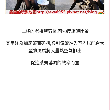
二樓的老檜藍窗櫺,可90度旋轉開啟
其用途為加速茶菁萎凋,導引氣流進入室內以配合大
型排風扇將大量熱空氣排出
促進茶菁萎凋的效率而置