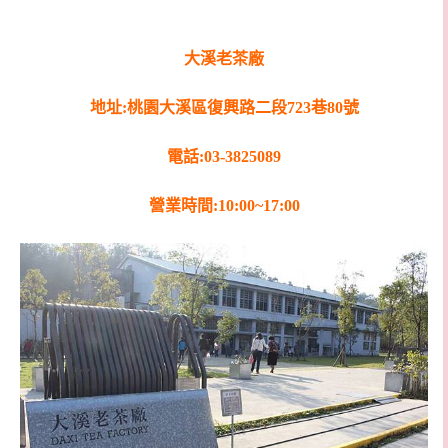
大溪老茶廠
地址
:
桃園大溪區復興路二段
723
巷
80
號
電話
:03-3825089
營業時間
:10:00~17:00