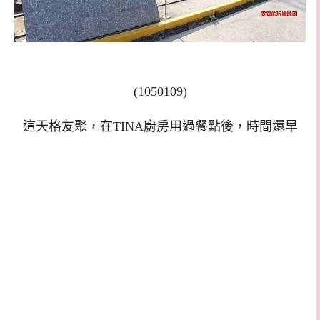
(1050109)
這天格友聚
，
在
TINA
廚房用過餐點後
，
時間還早