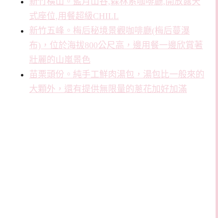
新竹橫山。藍月山谷,森林系咖啡廳,開放露天
式座位,用餐超級CHILL
新竹五峰。梅后秘境景觀咖啡廳(梅后蔓瀑
布)，位於海拔800公尺高，邊用餐一邊欣賞著
壯麗的山嵐景色
苗栗頭份。純手工鮮肉湯包，湯包比一般來的
大顆外，還有提供無限量的蔥花加好加滿