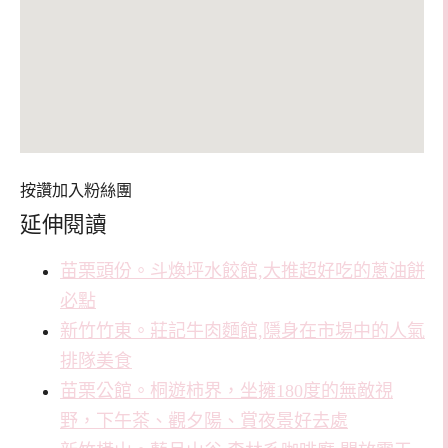
按讚加入粉絲團
延伸閱讀
苗栗頭份。斗煥坪水餃館,大推超好吃的蔥油餅
必點
新竹竹東。莊記牛肉麵館,隱身在市場中的人氣
排隊美食
苗栗公館。桐遊柿界，坐擁180度的無敵視
野，下午茶、觀夕陽、賞夜景好去處