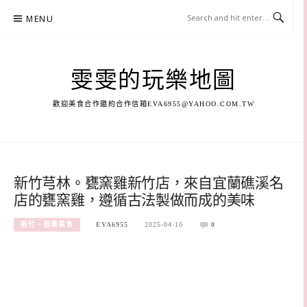
Skip
MENU
to
content
雯雯的玩樂地圖
歡迎美食合作邀約合作信箱
EVA6955@YAHOO.COM.TW
新竹芎林。甕窯雞新竹店，來自宜蘭礁溪名
店的甕窯雞，遵循古法製做而成的美味
新竹、苗栗美食
EVA6955
2025-04-10
0