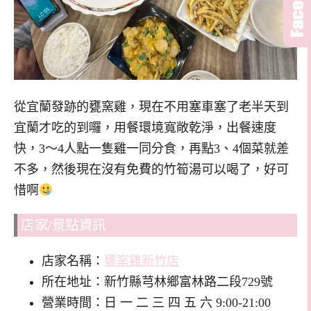
從宜蘭發跡的甕窯雞，現在不用塞車塞了老半天到
宜蘭才吃的到囉，用餐環境寬敞乾淨，出餐速度
快，3～4人點一隻雞一同分食，再點3、4個菜就差
不多，然後現在沒有免費的竹筍湯可以喝了，好可
惜啊
店家/景點資訊
店家名稱：
甕窯雞新竹店
所在地址：新竹縣芎林鄉富林路二段729號
營業時間：日 一 二 三 四 五 六 9:00-21:00