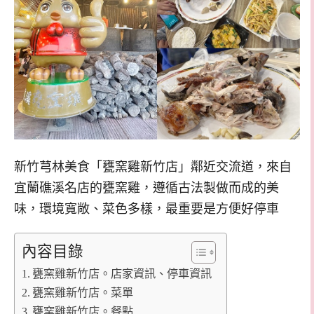
新竹芎林美食「甕窯雞新竹店」鄰近交流道，來自
宜蘭礁溪名店的甕窯雞，遵循古法製做而成的美
味，環境寬敞、菜色多樣，最重要是方便好停車
內容目錄
甕窯雞新竹店。店家資訊、停車資訊
甕窯雞新竹店。菜單
甕窯雞新竹店。餐點