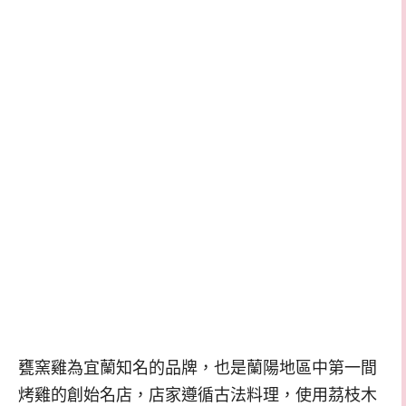
甕窯雞為宜蘭知名的品牌，也是蘭陽地區中第一間
烤雞的創始名店，店家遵循古法料理，使用茘枝木