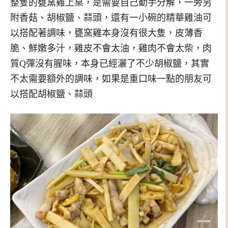
整隻的甕窯雞上桌，是需要自己動手分解，一旁另
附香菇、胡椒鹽、蒜頭，還有一小碗的精華雞油可
以搭配著調味，甕窯雞本身沒有很大隻，皮薄香
脆、鮮嫩多汁，雞皮不會太油，雞肉不會太柴，肉
質Q彈沒有腥味，本身已經灑了不少胡椒鹽，其實
不太需要額外的調味，如果是重口味一點的朋友可
以搭配胡椒鹽、蒜頭