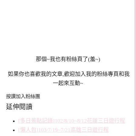
那個~我也有粉絲頁了(羞~)
如果你也喜歡我的文章,歡迎加入我的粉絲專頁和我
一起來互動~
按讚加入粉絲團
延伸閱讀
[多日景點記錄]102/8/10~8/12花蓮三日遊行程
[懶人包]103/7/19~7/21高雄三日遊行程