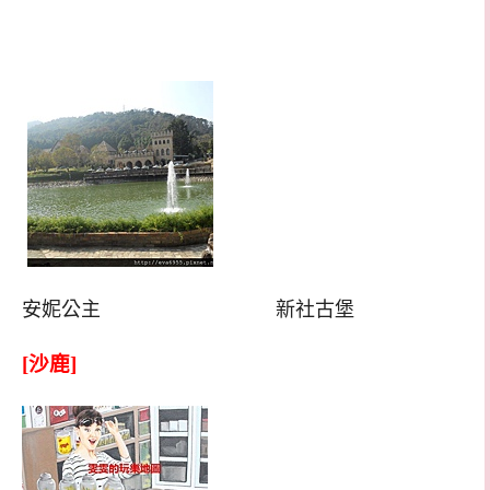
安妮公主 新社古堡
[沙鹿]