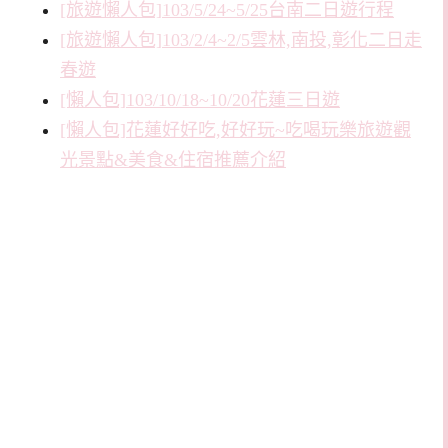
[旅遊懶人包]103/5/24~5/25台南二日遊行程
[旅遊懶人包]103/2/4~2/5雲林,南投,彰化二日走
春遊
[懶人包]103/10/18~10/20花蓮三日遊
[懶人包]花蓮好好吃,好好玩~吃喝玩樂旅遊觀
光景點&美食&住宿推薦介紹