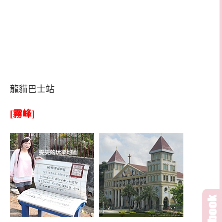
龍貓巴士站
[霧峰]