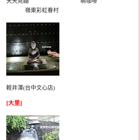
天天見麵 萌咖啡
嶺東彩虹眷村
輕井澤(台中文心店)
[大里]