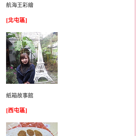
航海王彩繪
[北屯區]
紙箱故事館
[西屯區]