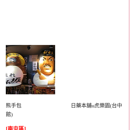
熊手包 日藥本舖u虎樂園(台中
館)
[南屯區]