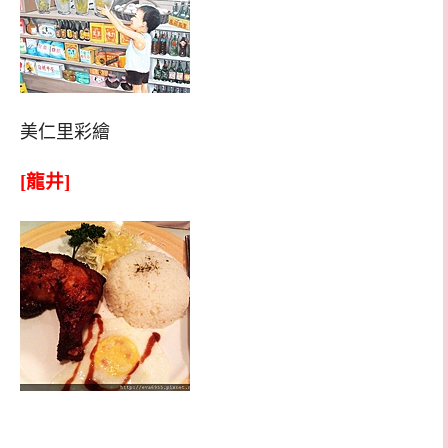
美仁里彩繪
[龍井]