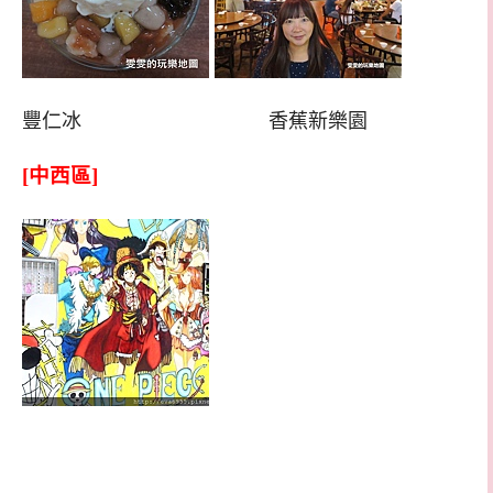
豐仁冰 香蕉新樂園
[中西區]