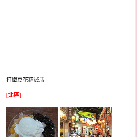
打鐵豆花精誠店
[北區]