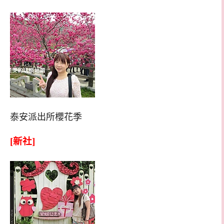
泰安派出所櫻花季
[新社]