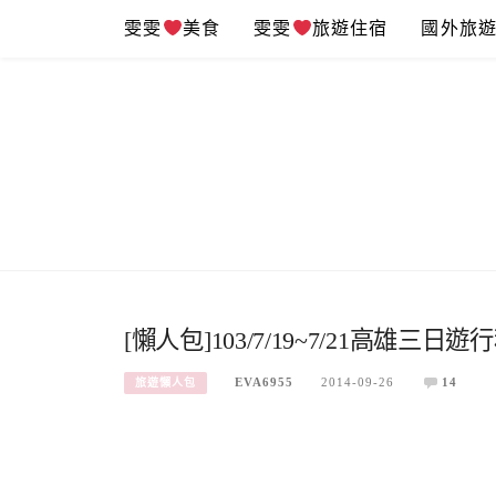
Skip
雯雯
美食
雯雯
旅遊住宿
國外旅
to
content
[懶人包]103/7/19~7/21高雄三日遊
EVA6955
2014-09-26
14
旅遊懶人包