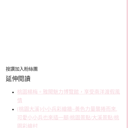
按讚加入粉絲團
延伸閱讀
桃園楊梅。雅聞魅力博覽館，享受南洋渡假風
情
[桃園大溪]小小兵彩繪牆~黃色力量襲捲而來,
可愛小小兵也來插一腳/桃園景點/大溪景點/桃
園彩繪村