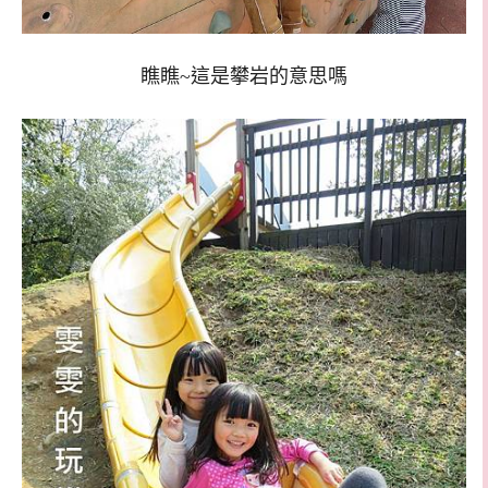
瞧瞧~這是攀岩的意思嗎