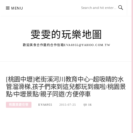
Skip
MENU
to
content
雯雯的玩樂地圖
歡迎美食合作邀約合作信箱
EVA6955@YAHOO.COM.TW
[桃園中壢]老街溪河川教育中心~超吸睛的水
管溜滑梯,孩子們來到這兒都玩到瘋啦/桃園景
點/中壢景點/親子同遊/方便停車
桃園旅遊住宿
EVA6955
2015-07-25
16