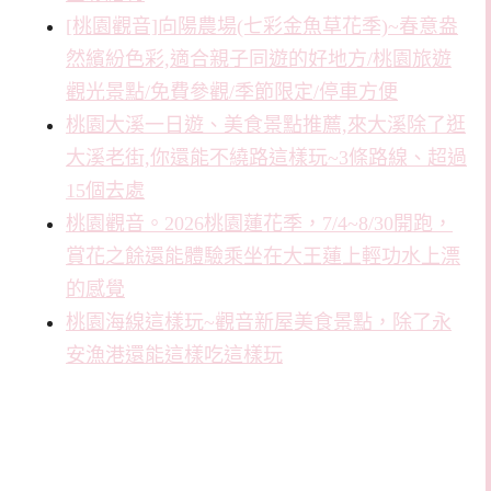
[桃園觀音]向陽農場(七彩金魚草花季)~春意盎
然繽紛色彩,適合親子同遊的好地方/桃園旅遊
觀光景點/免費參觀/季節限定/停車方便
桃園大溪一日遊、美食景點推薦,來大溪除了逛
大溪老街,你還能不繞路這樣玩~3條路線、超過
15個去處
桃園觀音。2026桃園蓮花季，7/4~8/30開跑，
賞花之餘還能體驗乘坐在大王蓮上輕功水上漂
的感覺
桃園海線這樣玩~觀音新屋美食景點，除了永
安漁港還能這樣吃這樣玩