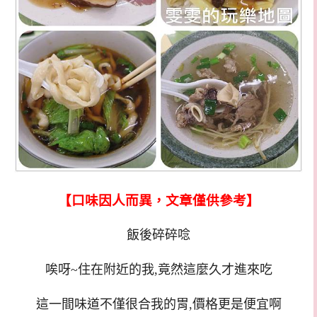
【口味因人而異，文章僅供參考】
飯後碎碎唸
唉呀~住在附近的我,竟然這麼久才進來吃
這一間味道不僅很合我的胃,價格更是便宜啊