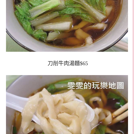
刀削牛肉湯麵$65