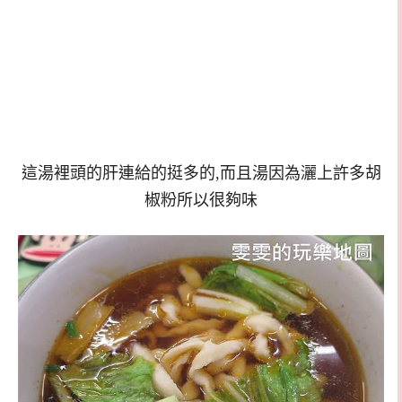
這湯裡頭的肝連給的挺多的,而且湯因為灑上許多胡
椒粉所以很夠味