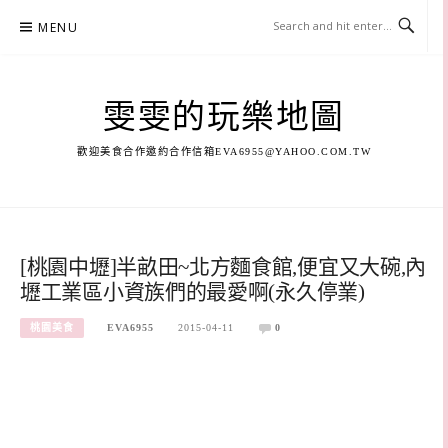
Skip
MENU
to
content
雯雯的玩樂地圖
歡迎美食合作邀約合作信箱
EVA6955@YAHOO.COM.TW
[桃園中壢]半畝田~北方麵食館,便宜又大碗,內
壢工業區小資族們的最愛啊(永久停業)
桃園美食
EVA6955
2015-04-11
0