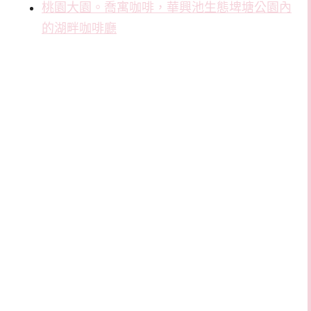
桃園大園。喬寓咖啡，華興池生態埤塘公園內
的湖畔咖啡廳