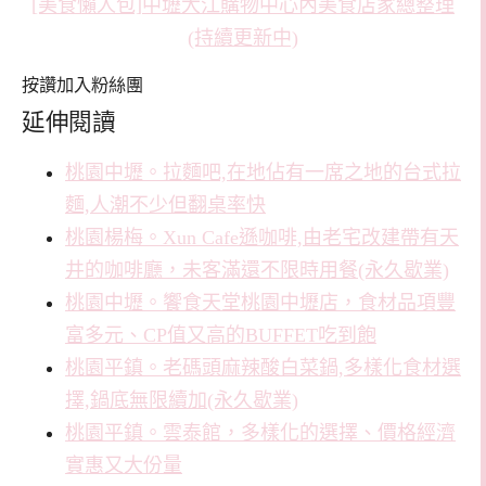
[美食懶人包]中壢大江購物中心內美食店家總整理
(持續更新中)
按讚加入粉絲團
延伸閱讀
桃園中壢。拉麵吧,在地佔有一席之地的台式拉
麵,人潮不少但翻桌率快
桃園楊梅。Xun Cafe遜咖啡,由老宅改建帶有天
井的咖啡廳，未客滿還不限時用餐(永久歇業)
桃園中壢。饗食天堂桃園中壢店，食材品項豐
富多元、CP值又高的BUFFET吃到飽
桃園平鎮。老碼頭麻辣酸白菜鍋,多樣化食材選
擇,鍋底無限續加(永久歇業)
桃園平鎮。雲泰館，多樣化的選擇、價格經濟
實惠又大份量