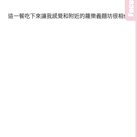
這一餐吃下來讓我感覺和附近的蘿樂義麵坊很相似