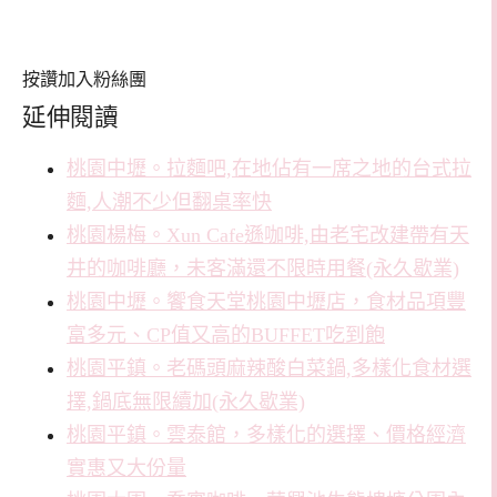
按讚加入粉絲團
延伸閱讀
桃園中壢。拉麵吧,在地佔有一席之地的台式拉
麵,人潮不少但翻桌率快
桃園楊梅。Xun Cafe遜咖啡,由老宅改建帶有天
井的咖啡廳，未客滿還不限時用餐(永久歇業)
桃園中壢。饗食天堂桃園中壢店，食材品項豐
富多元、CP值又高的BUFFET吃到飽
桃園平鎮。老碼頭麻辣酸白菜鍋,多樣化食材選
擇,鍋底無限續加(永久歇業)
桃園平鎮。雲泰館，多樣化的選擇、價格經濟
實惠又大份量