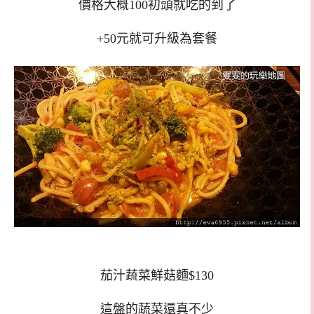
價格大概100初頭就吃的到了
+50元就可升級為套餐
茄汁蔬菜鮮菇麵$130
這盤的蔬菜還真不少