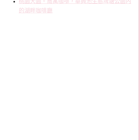
桃園大園。喬寓咖啡，華興池生態埤塘公園內
的湖畔咖啡廳