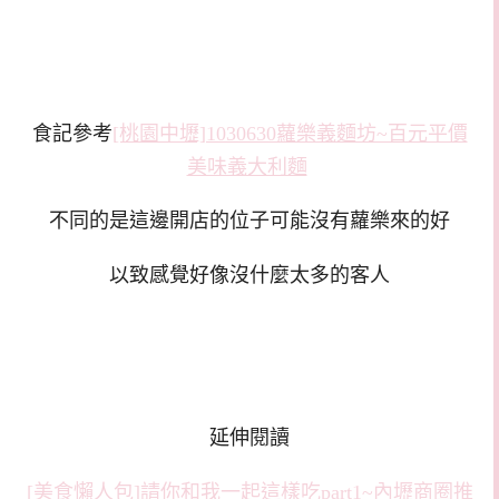
食記參考
[桃園中壢]1030630蘿樂義麵坊~百元平價
美味義大利麵
不同的是這邊開店的位子可能沒有蘿樂來的好
以致感覺好像沒什麼太多的客人
延伸閱讀
[美食懶人包]請你和我一起這樣吃part1~內壢商圈推