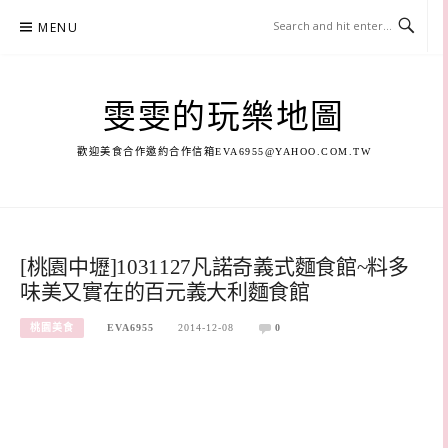
Skip
MENU
to
content
雯雯的玩樂地圖
歡迎美食合作邀約合作信箱
EVA6955@YAHOO.COM.TW
[桃園中壢]1031127凡諾奇義式麵食館~料多
味美又實在的百元義大利麵食館
桃園美食
EVA6955
2014-12-08
0