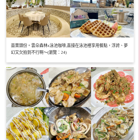
苗栗頭份。雲朵森林x泳池咖啡,直接在泳池裡享用餐點，浮誇、夢
幻又欠拍到不行啊～(瀏覽：24)