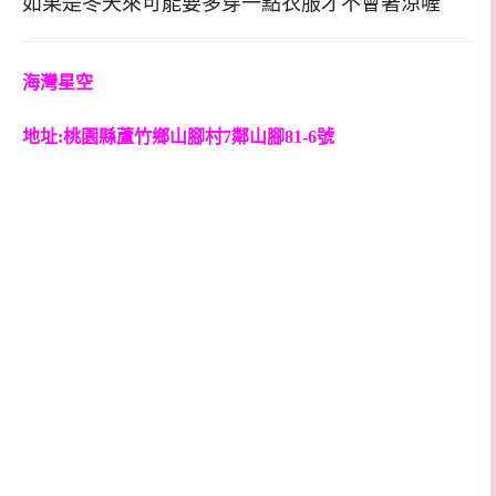
如果是冬天來可能要多穿一點衣服才不會著涼喔
海灣星空
地址:桃園縣蘆竹鄉山腳村7鄰山腳81-6號