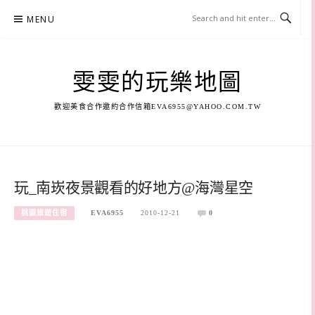
Skip
MENU
to
content
雯雯的玩樂地圖
歡迎美食合作邀約合作信箱
EVA6955@YAHOO.COM.TW
玩_南崁夜景觀看的好地方@海灣星空
桃園旅遊住宿
EVA6955
2010-12-21
0