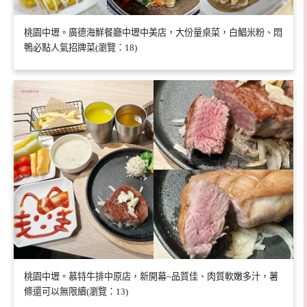
桃園中壢。廣德海鮮餐廳中壢中美店，大份量桌菜，白鯧米粉、悶
鴨必點人氣招牌菜(瀏覽：18)
桃園中壢。慕特牛排中原店，新開幕~品質佳、肉質軟嫩多汁，薯
條還可以無限續(瀏覽：13)