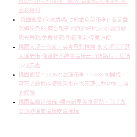
可愛小小兵也來插一腳/桃園景點/大溪景點/桃
園彩繪村
[桃園觀音]向陽農場(七彩金魚草花季)~春意盎
然繽紛色彩,適合親子同遊的好地方/桃園旅遊
觀光景點/免費參觀/季節限定/停車方便
桃園大溪一日遊、美食景點推薦,來大溪除了逛
大溪老街,你還能不繞路這樣玩~3條路線、超過
15個去處
桃園觀音。2026桃園蓮花季，7/4~8/30開跑，
賞花之餘還能體驗乘坐在大王蓮上輕功水上漂
的感覺
桃園海線這樣玩~觀音新屋美食景點，除了永
安漁港還能這樣吃這樣玩