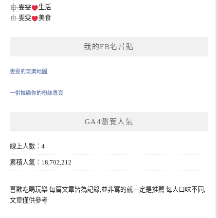
雯雯
生活
雯雯
美食
我的FB名片貼
雯雯的玩樂地圖
一併推廣你的粉絲專頁
GA4瀏覽人氣
線上人數：4
累積人氣：18,702,212
喜歡吃喝玩樂 每篇文章皆為記錄,並非寫的就一定是推薦 每人口味不同,
文章僅供參考