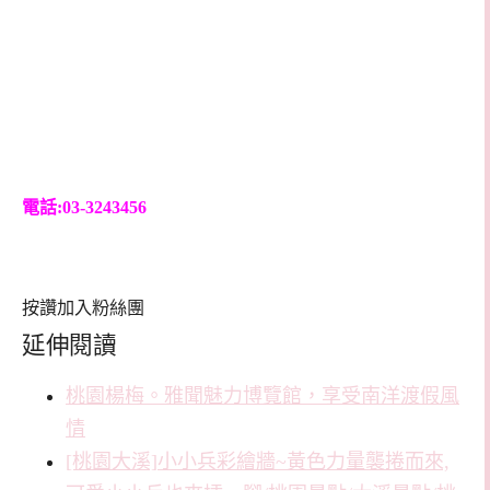
電話:03-3243456
按讚加入粉絲團
延伸閱讀
桃園楊梅。雅聞魅力博覽館，享受南洋渡假風
情
[桃園大溪]小小兵彩繪牆~黃色力量襲捲而來,