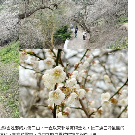
投縣國姓鄉的九份二山，一直以來都是賞梅聖地，接二連三冷氣團的
這也下起梅花雪來，盛開之時白雪皚皚宛如銀白世界