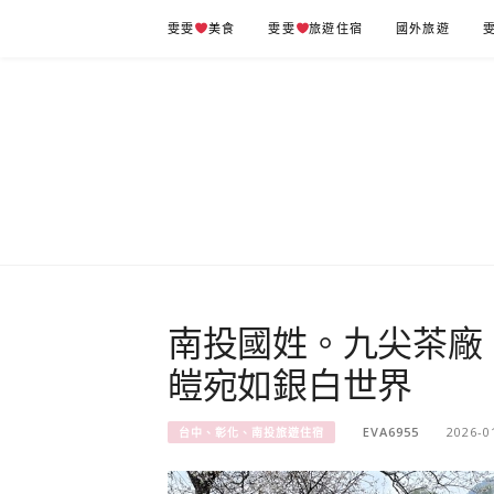
Skip
雯雯
美食
雯雯
旅遊住宿
國外旅遊
to
content
南投國姓。九尖茶廠
皚宛如銀白世界
EVA6955
2026-0
台中、彰化、南投旅遊住宿