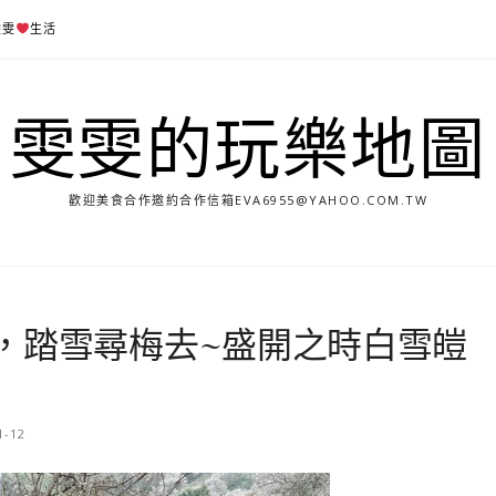
雯雯
生活
雯雯的玩樂地圖
歡迎美食合作邀約合作信箱
EVA6955@YAHOO.COM.TW
，踏雪尋梅去~盛開之時白雪皚
1-12