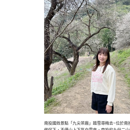
南投國姓景點「九尖茶廠」踏雪尋梅去~位於南
催促下，不僅山上下氣白雪來，南投的九份二山