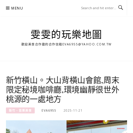
Skip
MENU
to
content
雯雯的玩樂地圖
歡迎美食合作邀約合作信箱
EVA6955@YAHOO.COM.TW
新竹橫山。大山背橫山會館,周末
限定秘境咖啡廳,環境幽靜很世外
桃源的一處地方
新竹、苗栗美食
EVA6955
2025-11-21