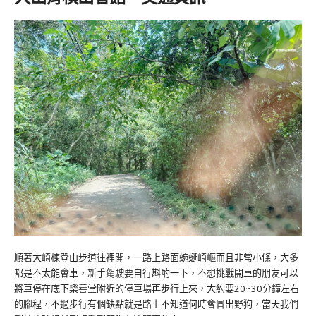
順著大崎棟登山步道往裡開，一路上路面蜿蜒崎嶇而且非常小條，大多
都是不太能會車，新手駕駛要自行斟酌一下，不想挑戰開車的朋友可以
將車停在底下樂善堂附近的停車場再步行上來，大約要20~30分鐘左右
的腳程，不過步行有個缺點就是路上不知道何時會冒出野狗，當天我們