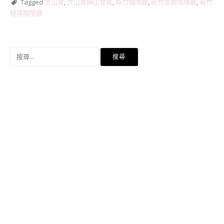
Tagged
大山背
,
大山背橫山會館
,
新竹咖啡廳
,
新竹景觀咖啡廳
,
新竹
秘境咖啡廳
搜
尋
關
鍵
字: