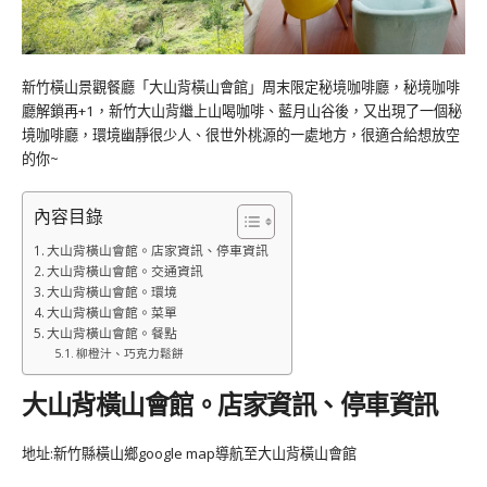
新竹橫山景觀餐廳「大山背橫山會館」周末限定秘境咖啡廳，秘境咖啡
廳解鎖再+1，新竹大山背繼上山喝咖啡、藍月山谷後，又出現了一個秘
境咖啡廳，環境幽靜很少人、很世外桃源的一處地方，很適合給想放空
的你~
內容目錄
大山背橫山會館。店家資訊、停車資訊
大山背橫山會館。交通資訊
大山背橫山會館。環境
大山背橫山會館。菜單
大山背橫山會館。餐點
柳橙汁、巧克力鬆餅
大山背橫山會館。店家資訊、停車資訊
地址:新竹縣橫山鄉google map導航至大山背橫山會館