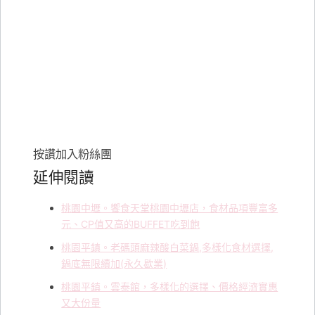
按讚加入粉絲團
延伸閱讀
桃園中壢。饗食天堂桃園中壢店，食材品項豐富多
元、CP值又高的BUFFET吃到飽
桃園平鎮。老碼頭麻辣酸白菜鍋,多樣化食材選擇,
鍋底無限續加(永久歇業)
桃園平鎮。雲泰館，多樣化的選擇、價格經濟實惠
又大份量