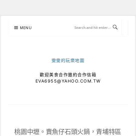
Skip
MENU
to
content
雯雯的玩樂地圖
歡迎美食合作邀約合作信箱
EVA6955@YAHOO.COM.TW
桃園中壢。賣魚仔石頭火鍋，青埔特區