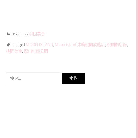
Posted in
桃園美食
Tagged
MOON ISLAND
,
Moon island 沐嶋桃園旗艦店
,
桃園咖啡廳
,
桃園美食
,
龍山生態公園
搜
尋
關
鍵
字: