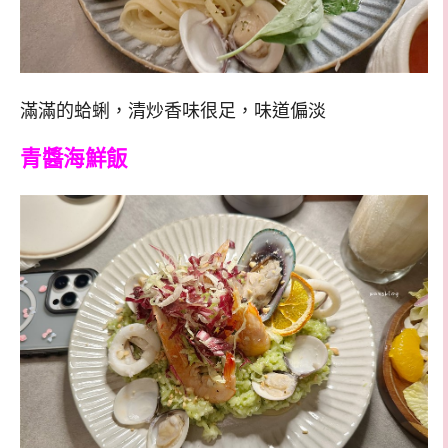
滿滿的蛤蜊，清炒香味很足，味道偏淡
青醬海鮮飯