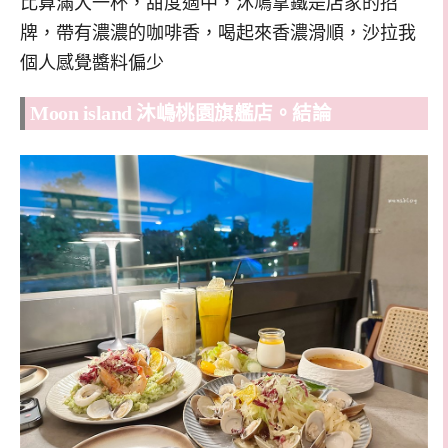
比算滿大一杯，甜度適中，沐鳩拿鐵是店家的招
牌，帶有濃濃的咖啡香，喝起來香濃滑順，沙拉我
個人感覺醬料偏少
Moon island 沐嶋桃園旗艦店。結論