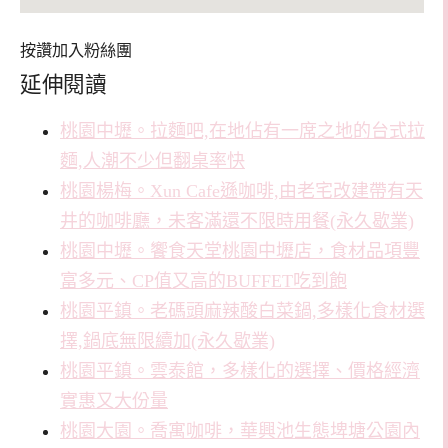
按讚加入粉絲團
延伸閱讀
桃園中壢。拉麵吧,在地佔有一席之地的台式拉
麵,人潮不少但翻桌率快
桃園楊梅。Xun Cafe遜咖啡,由老宅改建帶有天
井的咖啡廳，未客滿還不限時用餐(永久歇業)
桃園中壢。饗食天堂桃園中壢店，食材品項豐
富多元、CP值又高的BUFFET吃到飽
桃園平鎮。老碼頭麻辣酸白菜鍋,多樣化食材選
擇,鍋底無限續加(永久歇業)
桃園平鎮。雲泰館，多樣化的選擇、價格經濟
實惠又大份量
桃園大園。喬寓咖啡，華興池生態埤塘公園內