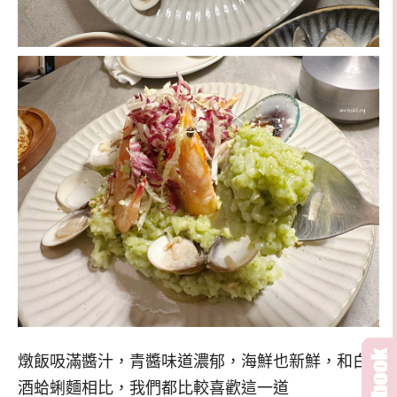
燉飯吸滿醬汁，青醬味道濃郁，海鮮也新鮮，和白
酒蛤蜊麵相比，我們都比較喜歡這一道