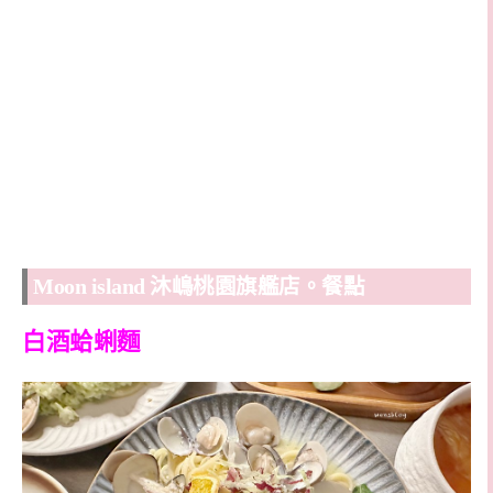
Moon island 沐嶋桃園旗艦店。餐點
白酒蛤蜊麵