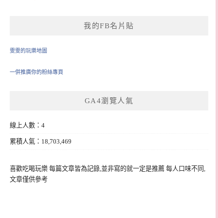
我的FB名片貼
雯雯的玩樂地圖
一併推廣你的粉絲專頁
GA4瀏覽人氣
線上人數：4
累積人氣：18,703,469
喜歡吃喝玩樂 每篇文章皆為記錄,並非寫的就一定是推薦 每人口味不同,
文章僅供參考