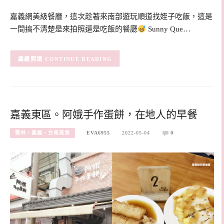
嘉義網美級餐廳，這次趁著來南部遊玩順道找姪子吃飯，這是
一間搞不清楚是來拍照還是吃飯的餐廳
Sunny Que…
CONTINUE READING
嘉義東區。阿娥手作蛋餅，在地人的早餐
雲林、嘉義、台南美食
EVA6955
2022-05-04
0