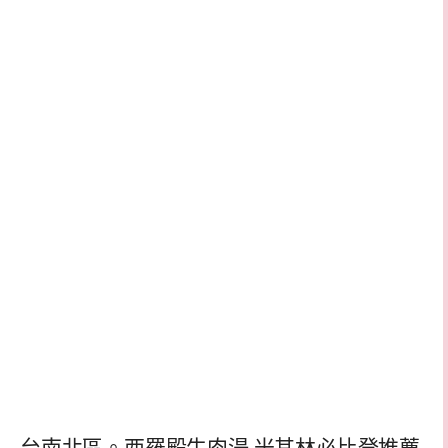
台南北區。西羅殿牛肉湯,米其林必比登推薦,