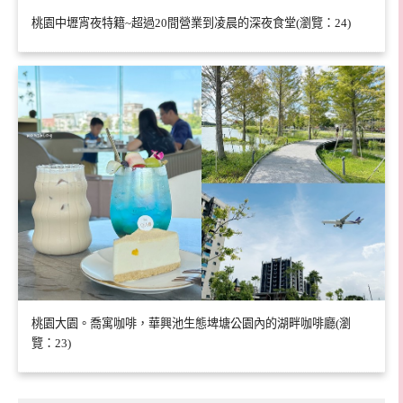
桃園中壢宵夜特籍~超過20間營業到凌晨的深夜食堂(瀏覽：24)
桃園大園。喬寓咖啡，華興池生態埤塘公園內的湖畔咖啡廳(瀏
覽：23)