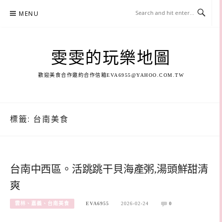
Skip
MENU
to
content
雯雯的玩樂地圖
歡迎美食合作邀約合作信箱
EVA6955@YAHOO.COM.TW
標籤:
台南美食
台南中西區。活跳跳干貝海產粥,湯頭鮮甜清
爽
雲林、嘉義、台南美食
EVA6955
2026-02-24
0