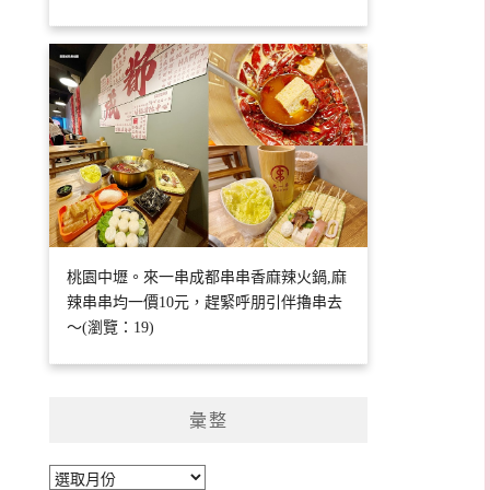
桃園中壢。來一串成都串串香麻辣火鍋,麻
辣串串均一價10元，趕緊呼朋引伴擼串去
～(瀏覽：19)
彙整
彙