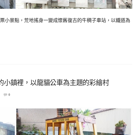
票小景點，荒地搖身一變成懷舊復古的牛稠子車站，以鐵道為
的小鎮裡，以龍貓公車為主題的彩繪村
0