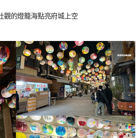
壯觀的燈籠海點亮府城上空