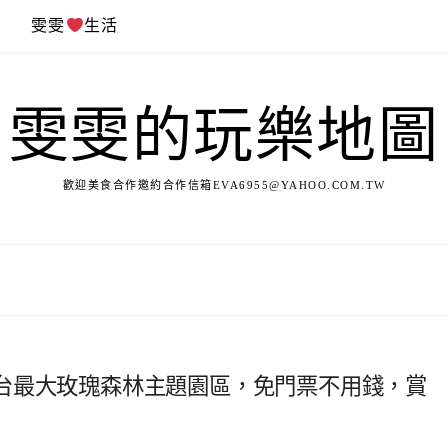
遊
雯雯
生活
雯雯的玩樂地圖
歡迎美食合作邀約合作信箱
EVA6955@YAHOO.COM.TW
台最大玫瑰森林主題園區，免門票不用錢，賞