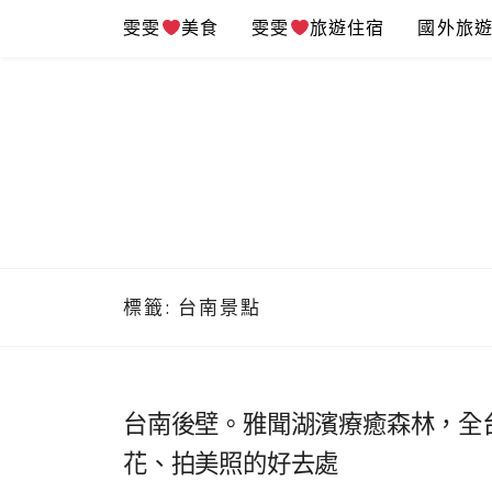
Skip
雯雯
美食
雯雯
旅遊住宿
國外旅
to
content
標籤:
台南景點
台南後壁。雅聞湖濱療癒森林，全
花、拍美照的好去處