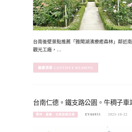
台南後壁景點推薦「雅聞湖濱療癒森林」鄰近南靖
觀光工廠，…
CONTINUE READING
台南仁德。鐵支路公園。牛稠子車
EVA6955
2025-10-22
雲林、嘉義、台南旅遊住宿