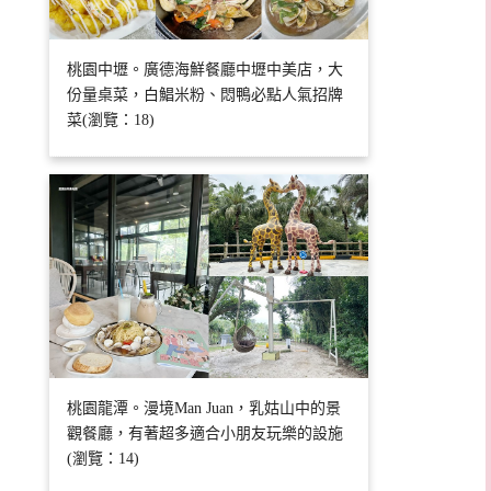
桃園中壢。廣德海鮮餐廳中壢中美店，大
份量桌菜，白鯧米粉、悶鴨必點人氣招牌
菜(瀏覽：18)
桃園龍潭。漫境Man Juan，乳姑山中的景
觀餐廳，有著超多適合小朋友玩樂的設施
(瀏覽：14)