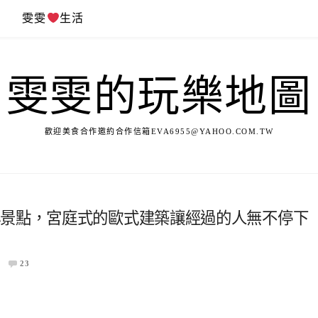
遊
雯雯
生活
雯雯的玩樂地圖
歡迎美食合作邀約合作信箱
EVA6955@YAHOO.COM.TW
小景點，宮庭式的歐式建築讓經過的人無不停下
23