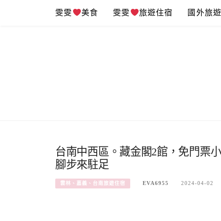
Skip
雯雯
美食
雯雯
旅遊住宿
國外旅
to
content
台南中西區。藏金閣2館，免門票
腳步來駐足
EVA6955
2024-04-02
雲林、嘉義、台南旅遊住宿