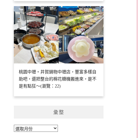
桃園中壢。井賀鍋物中壢店，豐富多樣自
助吧，還把整台的棉花糖機搬進來，是不
是有點狂～(瀏覽：22)
彙整
彙
整