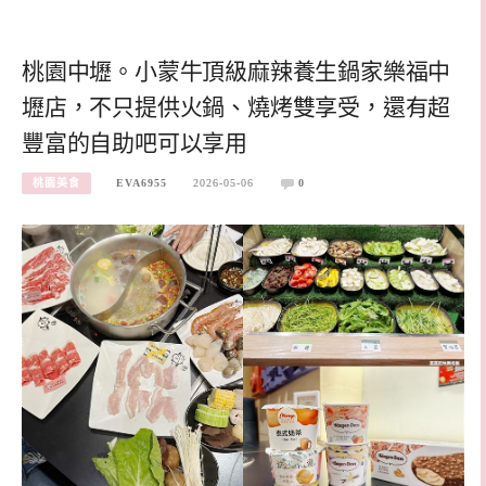
桃園中壢。小蒙牛頂級麻辣養生鍋家樂福中
壢店，不只提供火鍋、燒烤雙享受，還有超
豐富的自助吧可以享用
桃園美食
EVA6955
2026-05-06
0