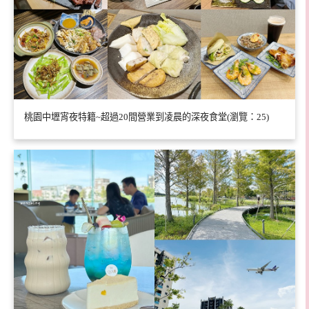
桃園中壢宵夜特籍~超過20間營業到凌晨的深夜食堂(瀏覽：25)