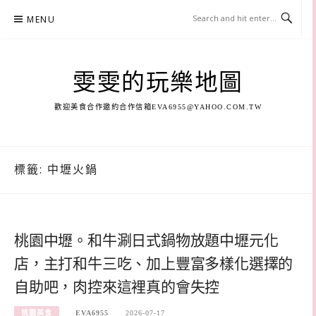
Skip
MENU
to
content
雯雯的玩樂地圖
歡迎美食合作邀約合作信箱
EVA6955@YAHOO.COM.TW
標籤:
中壢火鍋
桃園中壢。和牛涮日式鍋物放題中壢元化
店，主打和牛三吃、加上豐富多樣化選擇的
自助吧，肉控來這裡真的會失控
桃園美食
EVA6955
2026-07-17