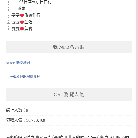
105日本東京自由行
越南
雯雯
旅遊住宿
雯雯
生活
雯雯
美食
我的FB名片貼
雯雯的玩樂地圖
一併推廣你的粉絲專頁
GA4瀏覽人氣
線上人數：9
累積人氣：18,703,469
喜歡吃喝玩樂 每篇文章皆為記錄,並非寫的就一定是推薦 每人口味不同,