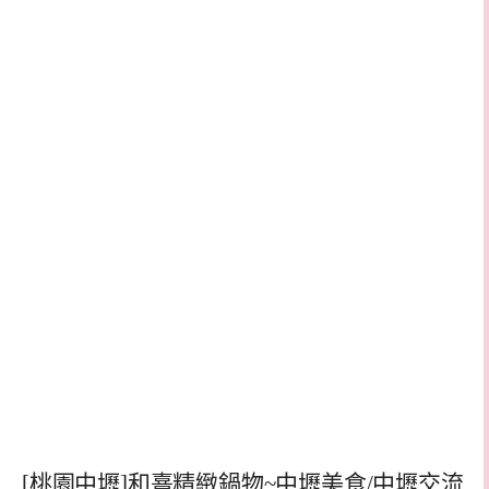
[桃園中壢]和熹精緻鍋物~中壢美食/中壢交流