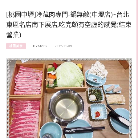
[桃園中壢]冷藏肉專門-鍋無敵(中壢店)~台北
東區名店南下展店,吃完頗有空虛的感覺(結束
營業)
桃園美食
EVA6955
2017-11-09