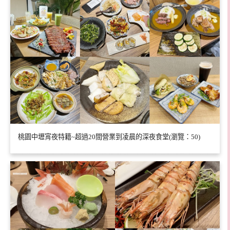
桃園中壢宵夜特籍~超過20間營業到凌晨的深夜食堂(瀏覽：50)