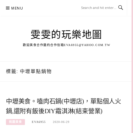
Skip
MENU
to
content
雯雯的玩樂地圖
歡迎美食合作邀約合作信箱
EVA6955@YAHOO.COM.TW
標籤:
中壢單點鍋物
中壢美食。嗑肉石鍋(中壢店)，單點個人火
鍋,還附有飯後DIY霜淇淋(結束營業)
桃園美食
EVA6955
2020-06-29