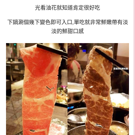
光看油花就知道肯定很好吃
下鍋涮個幾下變色即可入口,單吃就非常鮮嫩帶有淡
淡的鮮甜口感