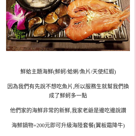
鮮蛤主題海鮮(
鮮蚵/蛤蜊/魚片/天使紅蝦)
因為我們有先說不想吃魚片,所以服務生就幫我們換
成了鮮蚵多一點
他們家的海鮮非常的新鮮,我家老爺是邊吃邊說讚
海鮮鍋物+200元即可升級海陸套餐(翼板霜降牛)