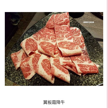
翼板霜降牛