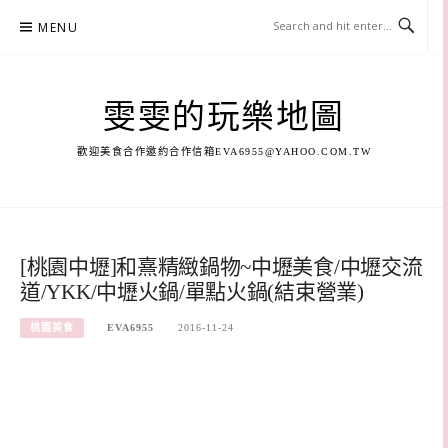
Skip
MENU
to
content
雯雯的玩樂地圖
歡迎美食合作邀約合作信箱
EVA6955@YAHOO.COM.TW
[桃園中壢]和熹精緻鍋物~中壢美食/中壢交流
道/YKK/中壢火鍋/單點火鍋(結束營業)
桃園美食
EVA6955
2016-11-24