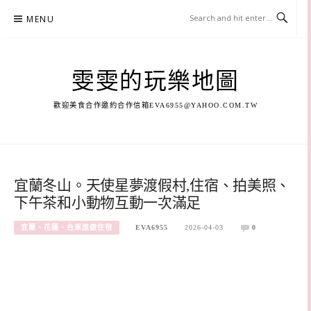
Skip
MENU
to
content
雯雯的玩樂地圖
歡迎美食合作邀約合作信箱
EVA6955@YAHOO.COM.TW
宜蘭冬山。天使星夢渡假村,住宿、拍美照、
下午茶和小動物互動一次滿足
宜蘭、花蓮、台東旅遊住宿
EVA6955
2026-04-03
0