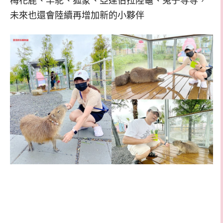
梅花鹿、羊駝、狐蒙、亞達伯拉陸龜、兔子等等，
未來也還會陸續再增加新的小夥伴