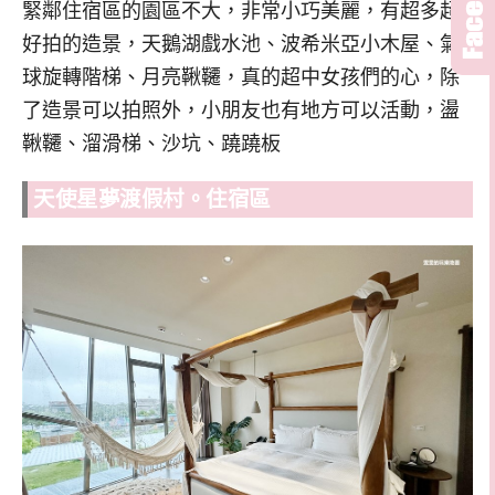
緊鄰住宿區的園區不大，非常小巧美麗，有超多超
好拍的造景，天鵝湖戲水池、波希米亞小木屋、氣
球旋轉階梯、月亮鞦韆，真的超中女孩們的心，除
了造景可以拍照外，小朋友也有地方可以活動，盪
鞦韆、溜滑梯、沙坑、蹺蹺板
天使星夢渡假村。住宿區