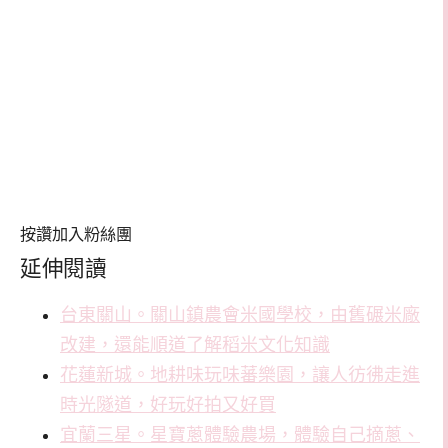
按讚加入粉絲團
延伸閱讀
台東關山。關山鎮農會米國學校，由舊碾米廠
改建，還能順道了解稻米文化知識
花蓮新城。地耕味玩味蕃樂園，讓人彷彿走進
時光隧道，好玩好拍又好買
宜蘭三星。星寶蔥體驗農場，體驗自己摘蔥、