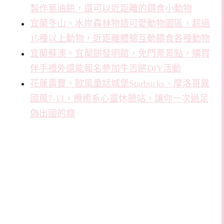
製作蔥油餅，還可以近距離的餵食小動物
宜蘭冬山。水岸森林物語可愛動物園區，超過
15種以上動物，近距離體驗互動餵食各種動物
宜蘭蘇澳。宜蘭餅發明館，免門票景點，購買
伴手禮外還能報名參加牛舌餅DIY活動
花蓮壽豐。歐風童話城堡Starbucks、摩洛哥異
國風7-11，療癒系心靈休憩站，讓你一次過足
偽出國的癮