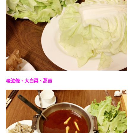
老油條、大白菜、萵苣