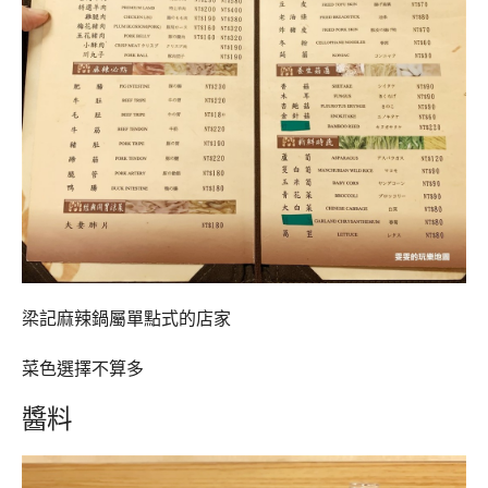
梁記麻辣鍋屬單點式的店家
菜色選擇不算多
醬料