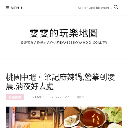
Skip
MENU
to
content
雯雯的玩樂地圖
歡迎美食合作邀約合作信箱
EVA6955@YAHOO.COM.TW
桃園中壢。梁記麻辣鍋,營業到凌
晨,消夜好去處
桃園美食
EVA6955
2022-05-11
0