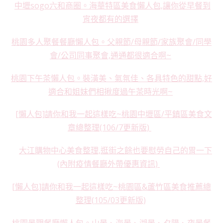
中壢sogo六和商圈。海華特區美食懶人包,讓你從早餐到
宵夜都有的選擇
桃園多人聚餐餐廳懶人包。父親節/母親節/家族聚會/同學
會/公司同事聚會,通通都很適合啊~
桃園下午茶懶人包。裝潢美、氣氛佳、各具特色的甜點,好
適合和姐妹們相揪度過午茶時光啊~
[懶人包]請你和我一起這樣吃~桃園中壢區/平鎮區美食文
章總整理(106/7更新版)
大江購物中心美食整理,逛街之餘也要慰勞自己的胃一下
(內附疫情餐廳外帶優惠資訊)
[懶人包]請你和我一起這樣吃~桃園區&蘆竹區美食推薦總
整理(105/03更新版)
桃園景觀餐廳懶人包。山景、海景、湖景、夕陽、夜景餐