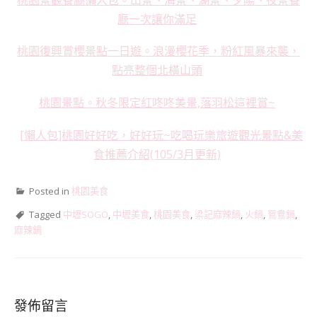
廳一次讓你滿足
桃園復興賞櫻景點一日遊。浪漫櫻花季，粉紅風暴來襲，
點亮整個北橫山頭
桃園景點。秋冬限定紅咚咚美景,落羽松這裡賞~
[懶人包]桃園好好吃，好好玩~吃喝玩樂旅遊觀光景點&美
食推薦介紹(105/3月更新)
Posted in
桃園美食
Tagged
中壢SOGO
,
中壢美食
,
桃園美食
,
梁記麻辣鍋
,
火鍋
,
鴛鴦鍋
,
麻辣鍋
發佈留言