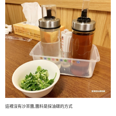
這裡沒有沙茶醬,醬料是採油碟的方式