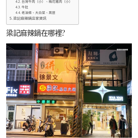
台灣牛肉（小）、梅花豬肉（小）
牛肚
老油條、大白菜、萵苣
梁記麻辣鍋店家資訊
梁記麻辣鍋在哪裡?