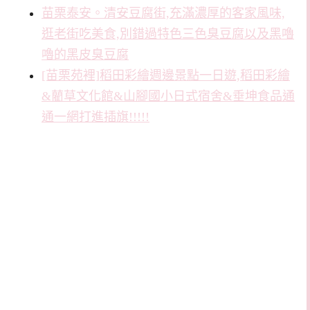
苗栗泰安。清安豆腐街,充滿濃厚的客家風味,
逛老街吃美食,別錯過特色三色臭豆腐以及黑嚕
嚕的黑皮臭豆腐
[苗栗苑裡]稻田彩繪週邊景點一日遊,稻田彩繪
&藺草文化館&山腳國小日式宿舍&垂坤食品通
通一網打進插旗!!!!!