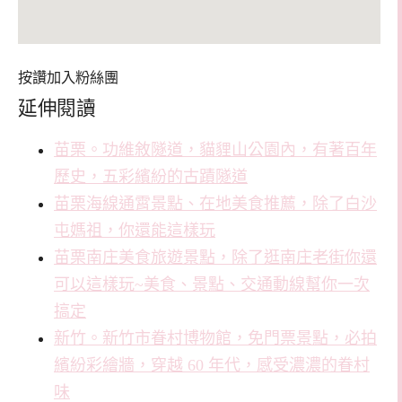
按讚加入粉絲團
延伸閱讀
苗栗。功維敘隧道，貓貍山公園內，有著百年
歷史，五彩繽紛的古蹟隧道
苗栗海線通霄景點、在地美食推薦，除了白沙
屯媽祖，你還能這樣玩
苗栗南庄美食旅遊景點，除了逛南庄老街你還
可以這樣玩~美食、景點、交通動線幫你一次
搞定
新竹。新竹市眷村博物館，免門票景點，必拍
繽紛彩繪牆，穿越 60 年代，感受濃濃的眷村
味