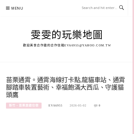
Skip
MENU
to
content
雯雯的玩樂地圖
歡迎美食合作邀約合作信箱
EVA6955@YAHOO.COM.TW
苗栗通霄。通霄海線打卡點,龍貓車站、通霄
腳踏車裝置藝術、幸福飽滿大西瓜、守護貓
頭鷹
新竹、苗栗旅遊住宿
EVA6955
2026-05-02
0