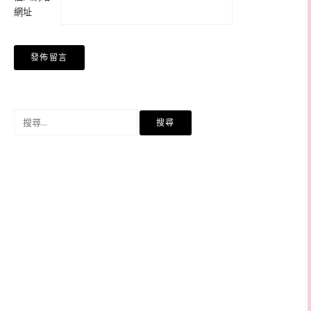
網址
搜
尋
關
鍵
字: