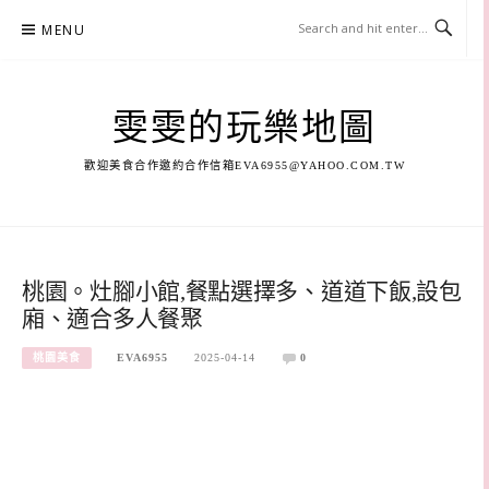
Skip
MENU
to
content
雯雯的玩樂地圖
歡迎美食合作邀約合作信箱
EVA6955@YAHOO.COM.TW
桃園。灶腳小館,餐點選擇多、道道下飯,設包
廂、適合多人餐聚
桃園美食
EVA6955
2025-04-14
0