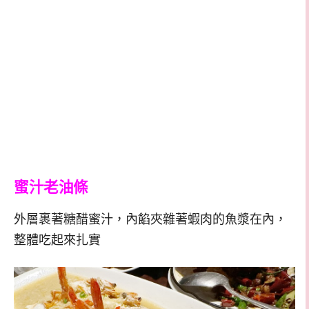
蜜汁老油條
外層裹著糖醋蜜汁，內餡夾雜著蝦肉的魚漿在內，
整體吃起來扎實