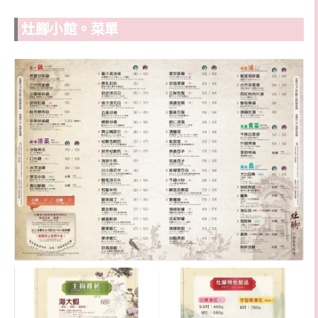
灶腳小館。
菜單