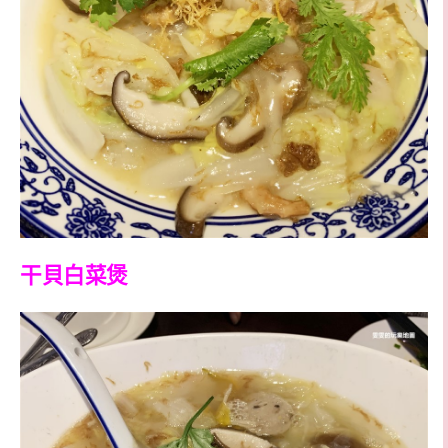
干貝白菜煲