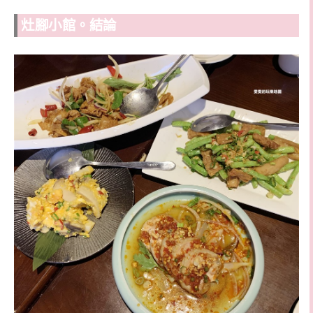
灶腳小館。結論