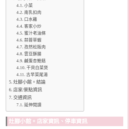
小菜
南乳扣肉
口水雞
客家小炒
蜜汁老油條
蒜蓉草蝦
孜然松阪肉
雲豆酥腸
鹹蛋杏鮑菇
干貝白菜煲
古早菜尾湯
灶腳小館。結論
店家/景點資訊
交通資訊
延伸閱讀
灶腳小館。店家資訊、停車資訊