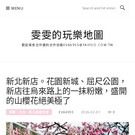
Skip
MENU
to
content
雯雯的玩樂地圖
歡迎美食合作邀約合作信箱
EVA6955@YAHOO.COM.TW
新北新店。花園新城、屈尺公園，
新店往烏來路上的一抹粉嫩，盛開
的山櫻花絕美極了
基隆、台北、新北旅遊住宿
EVA6955
2026-02-01
0