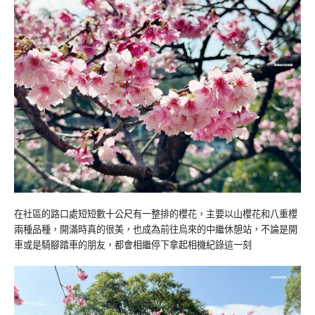
在社區的路口處短短數十公尺有一整排的櫻花，主要以山櫻花和八重櫻
兩種品種，開滿時真的很美，也成為前往烏來的中繼休憩站，不論是開
車或是騎腳踏車的朋友，都會相繼停下拿起相機紀錄這一刻