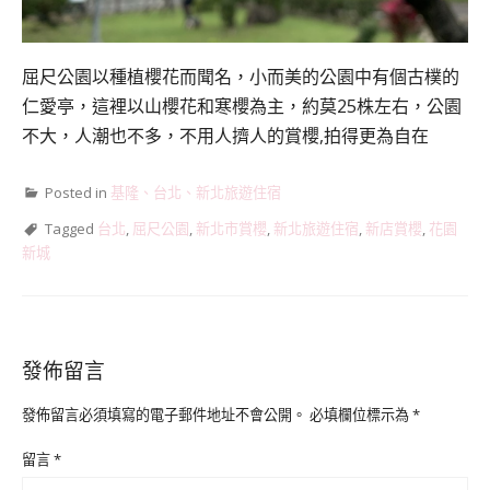
屈尺公園以種植櫻花而聞名，小而美的公園中有個古樸的
仁愛亭，
這裡以山櫻花和寒櫻為主，約莫25株左右，
公園
不大，人潮也不多，
不用人擠人的賞櫻,拍得更為自在
Posted in
基隆、台北、新北旅遊住宿
Tagged
台北
,
屈尺公園
,
新北市賞櫻
,
新北旅遊住宿
,
新店賞櫻
,
花園
新城
發佈留言
發佈留言必須填寫的電子郵件地址不會公開。
必填欄位標示為
*
留言
*