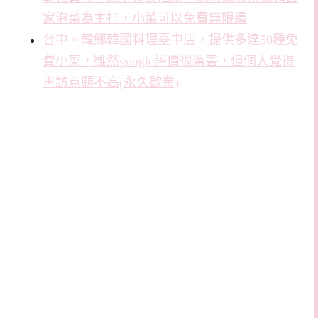
家泡菜為主打，小菜可以免費無限續
台中。韓鄉韓國料理臺中店，提供多達50種免
費小菜，雖然google評價很厲害，但個人覺得
再訪意願不高(永久歇業)