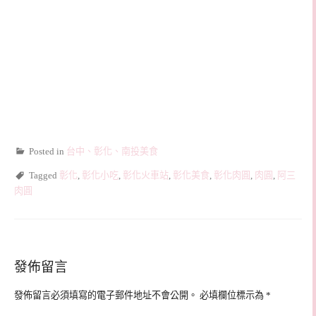
Posted in
台中、彰化、南投美食
Tagged
彰化
,
彰化小吃
,
彰化火車站
,
彰化美食
,
彰化肉圓
,
肉圓
,
阿三
肉圓
發佈留言
發佈留言必須填寫的電子郵件地址不會公開。
必填欄位標示為
*