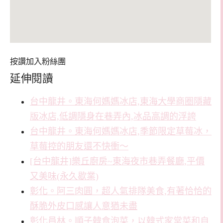
按讚加入粉絲團
延伸閱讀
台中龍井。東海何媽媽冰店,東海大學商圈隱藏
版冰店,低調隱身在巷弄內,冰品高調的浮誇
台中龍井。東海何媽媽冰店,季節限定草莓冰，
草莓控的朋友還不快衝～
[台中龍井]樂丘廚房~東海夜市巷弄餐廳,平價
又美味(永久歇業)
彰化。阿三肉圓，超人氣排隊美食,有著恰恰的
酥脆外皮口感讓人意猶未盡
彰化員林。順子韓食泡菜，以韓式家常菜和自