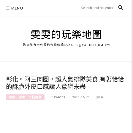
Skip
MENU
to
content
雯雯的玩樂地圖
歡迎美食合作邀約合作信箱
EVA6955@YAHOO.COM.TW
彰化。阿三肉圓，超人氣排隊美食,有著恰恰
的酥脆外皮口感讓人意猶未盡
台中、彰化、南投美食
EVA6955
2026-03-12
0