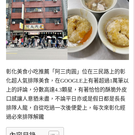
彰化美食小吃推薦「阿三肉圓」位在三民路上的彰
化超人氣排隊美食，在GOOGLE上有著超過1萬筆以
上的評論，分數高達4.3顆星，有著恰恰的酥脆外皮
口感讓人意猶未盡，不論平日亦或是假日都是長長
排隊人龍，自從吃過一次後便愛上，每次來彰化經
過必來排隊解饞