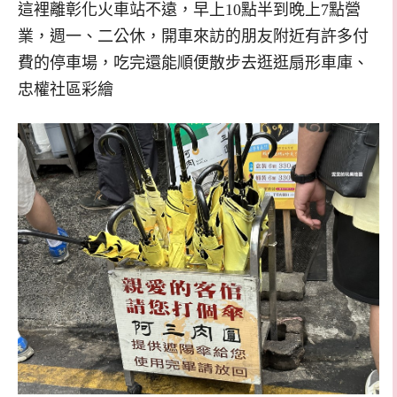
這裡離彰化火車站不遠，早上10點半到晚上7點營
業，週一、二公休，開車來訪的朋友附近有許多付
費的停車場，吃完還能順便散步去逛逛扇形車庫、
忠權社區彩繪