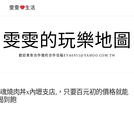
遊
雯雯
生活
雯雯的玩樂地圖
歡迎美食合作邀約合作信箱
EVA6955@YAHOO.COM.TW
魂燒肉丼x內壢支店,，只要百元初的價格就能
喝到飽