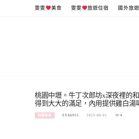
Skip
雯雯
美食
雯雯
旅遊住宿
國外旅
to
content
桃園中壢。牛丁次郎坊x深夜裡的和
得到大大的滿足，內用提供雞白湯
EVA6955
2025-06-01
0
桃園美食