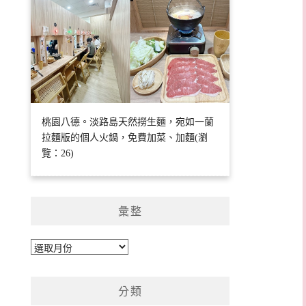
桃園八德。淡路島天然撈生麵，宛如一蘭
拉麵版的個人火鍋，免費加菜、加麵(瀏
覽：26)
彙整
彙
整
分類