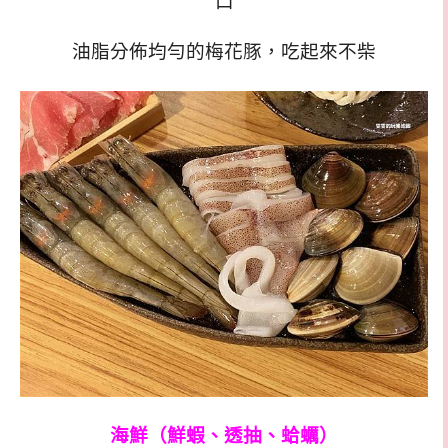
口
油脂分佈均勻的梅花豚，吃起來不柴
海鮮（鮮蝦、透抽、蛤蠣）