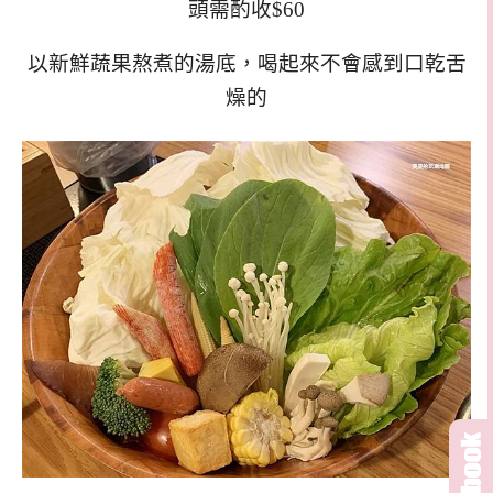
頭需酌收$60
以新鮮蔬果熬煮的湯底，喝起來不會感到口乾舌
燥的