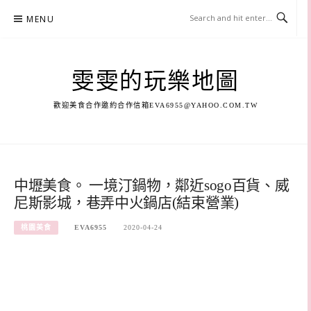
Skip
MENU
to
content
雯雯的玩樂地圖
歡迎美食合作邀約合作信箱
EVA6955@YAHOO.COM.TW
中壢美食。 一境汀鍋物，鄰近sogo百貨、威
尼斯影城，巷弄中火鍋店(結束營業)
桃園美食
EVA6955
2020-04-24