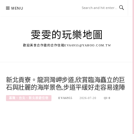
Skip
MENU
to
content
雯雯的玩樂地圖
歡迎美食合作邀約合作信箱
EVA6955@YAHOO.COM.TW
新北貢寮。龍洞灣岬步道,欣賞臨海矗立的巨
石與壯麗的海岸景色,步道平緩好走容易達陣
基隆、台北、新北旅遊住宿
EVA6955
2026-07-20
0