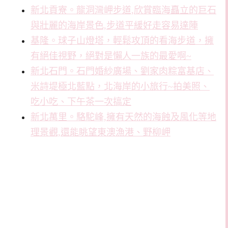
新北貢寮。龍洞灣岬步道,欣賞臨海矗立的巨石
與壯麗的海岸景色,步道平緩好走容易達陣
基隆。球子山燈塔，輕鬆攻頂的看海步道，擁
有絕佳視野，絕對是懶人一族的最愛啊~
新北石門。石門婚紗廣場、劉家肉粽富基店、
米詩堤極北藍點，北海岸的小旅行~拍美照、
吃小吃、下午茶一次搞定
新北萬里。駱駝峰,擁有天然的海蝕及風化等地
理景觀,還能眺望東澳漁港、野柳岬