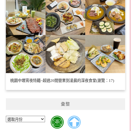
桃園中壢宵夜特籍~超過20間營業到凌晨的深夜食堂(瀏覽：17)
彙整
彙
整