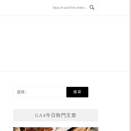
搜
尋
關
鍵
GA4今日熱門文章
字: