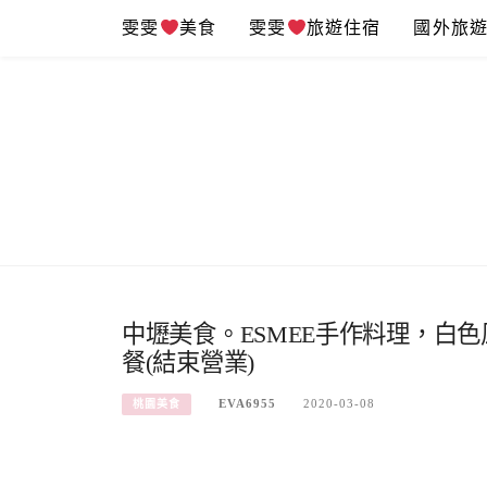
Skip
雯雯
美食
雯雯
旅遊住宿
國外旅
to
content
中壢美食。ESMEE手作料理，白
餐(結束營業)
EVA6955
2020-03-08
桃園美食