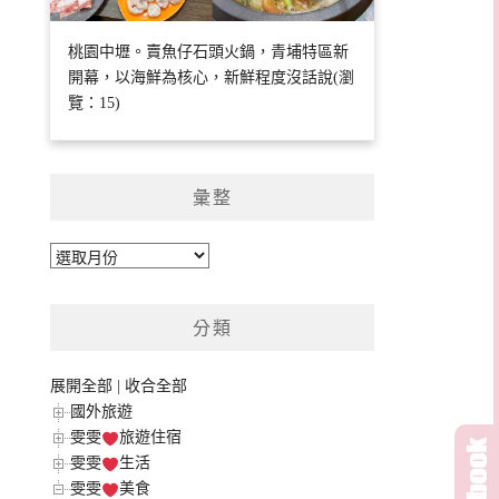
桃園中壢。賣魚仔石頭火鍋，青埔特區新
開幕，以海鮮為核心，新鮮程度沒話說(瀏
覽：15)
彙整
彙
整
分類
展開全部
|
收合全部
國外旅遊
雯雯
旅遊住宿
雯雯
生活
雯雯
美食