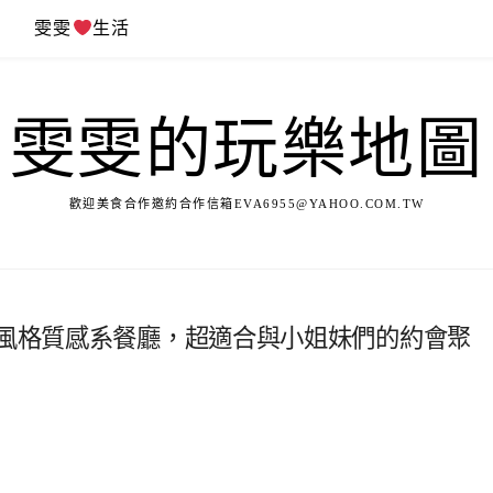
遊
雯雯
生活
雯雯的玩樂地圖
歡迎美食合作邀約合作信箱
EVA6955@YAHOO.COM.TW
色風格質感系餐廳，超適合與小姐妹們的約會聚