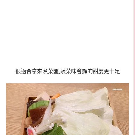
很適合拿來煮菜盤,蔬菜味會顯的甜度更十足