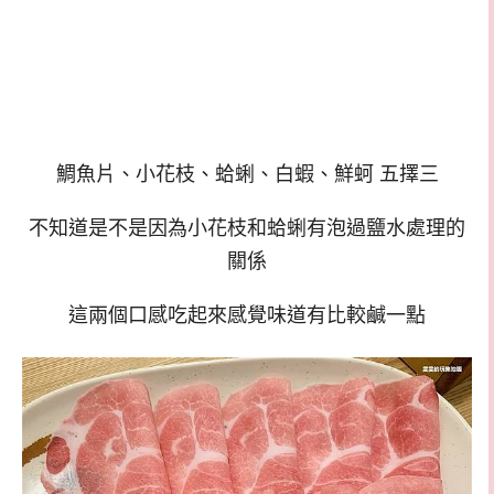
鯛魚片
、
小花枝
、
蛤蜊
、
白蝦
、
鮮蚵 五擇三
不知道是不是因為
小花枝
和
蛤蜊有泡過鹽水處理的
關係
這兩個口感吃起來感覺味道有比較鹹一點