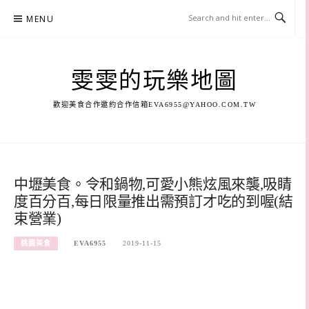
Skip
MENU
to
content
雯雯的玩樂地圖
歡迎美食合作邀約合作信箱
EVA6955@YAHOO.COM.TW
中壢美食。令和鍋物,可愛小熊炫風來襲,吸睛
度百分百,每日限量推出需預訂才吃的到喔(結
束營業)
桃園美食
EVA6955
2019-11-15