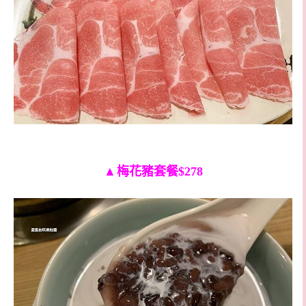
▲
梅花豬套餐$278