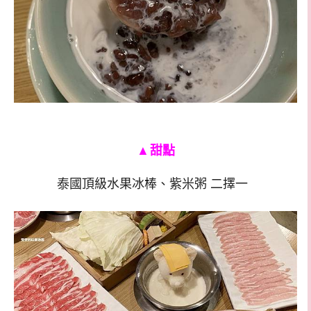
▲
甜點
泰國頂級水果冰棒、紫米粥 二擇一