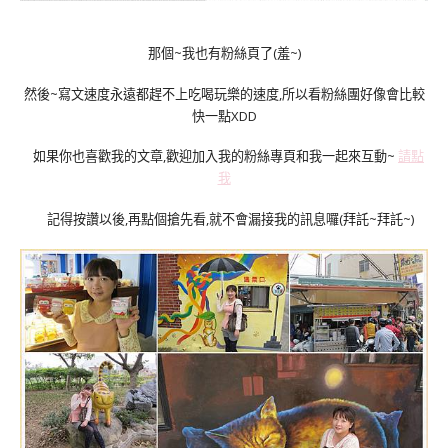
那個~我也有粉絲頁了(羞~)
然後~寫文速度永遠都趕不上吃喝玩樂的速度,所以看粉絲團好像會比較
快一點XDD
如果你也喜歡我的文章,歡迎加入我的粉絲專頁和我一起來互動~
請點
我
記得按讚以後,再點個搶先看,就不會漏接我的訊息囉(拜託~拜託~)