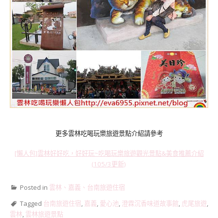
更多雲林吃喝玩樂旅遊景點介紹請參考
[懶人包]雲林好好吃，好好玩~吃喝玩樂旅遊觀光景點&美食推薦介紹
(105/3更新)
Posted in
雲林、嘉義、台南旅遊住宿
Tagged
台南旅遊住宿
,
嘉義
,
愛心池
,
澄霖沉香味道故事館
,
虎尾旅遊
,
雲林
,
雲林旅遊景點