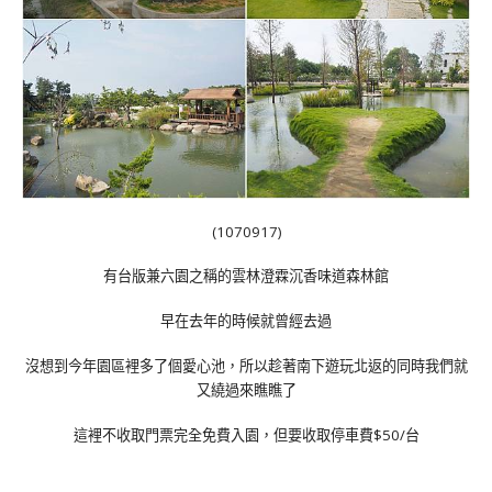
(1070917)
有台版兼六園之稱的雲林澄霖沉香味道森林館
早在去年的時候就曾經去過
沒想到今年園區裡多了個愛心池，所以趁著南下遊玩北返的同時我們就
又繞過來瞧瞧了
這裡不收取門票完全免費入園，但要收取停車費$50/台