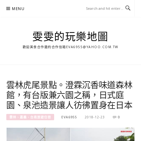
Skip
MENU
to
content
雯雯的玩樂地圖
歡迎美食合作邀約合作信箱
EVA6955@YAHOO.COM.TW
雲林虎尾景點。澄霖沉香味道森林
館，有台版兼六園之稱，日式庭
園、泉池造景讓人彷彿置身在日本
雲林、嘉義、台南旅遊住宿
EVA6955
2018-12-23
0