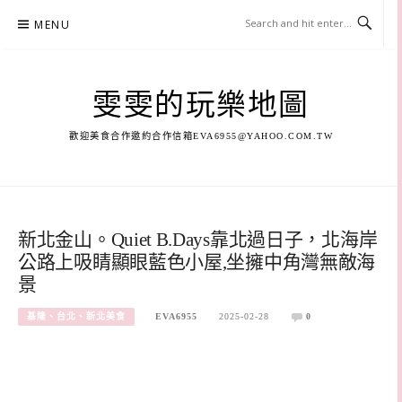
Skip
MENU
to
content
雯雯的玩樂地圖
歡迎美食合作邀約合作信箱
EVA6955@YAHOO.COM.TW
新北金山。Quiet B.Days靠北過日子，北海岸
公路上吸睛顯眼藍色小屋,坐擁中角灣無敵海
景
基隆、台北、新北美食
EVA6955
2025-02-28
0