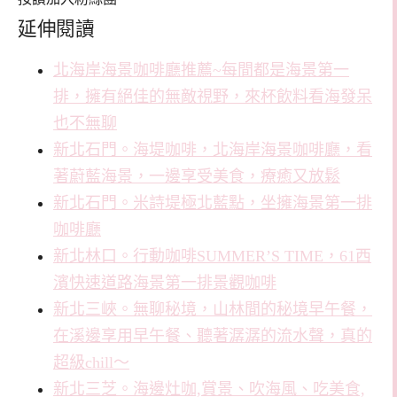
延伸閱讀
北海岸海景咖啡廳推薦~每間都是海景第一
排，擁有絕佳的無敵視野，來杯飲料看海發呆
也不無聊
新北石門。海堤咖啡，北海岸海景咖啡廳，看
著蔚藍海景，一邊享受美食，療癒又放鬆
新北石門。米詩堤極北藍點，坐擁海景第一排
咖啡廳
新北林口。行動咖啡SUMMER’S TIME，61西
濱快速道路海景第一排景觀咖啡
新北三峽。無聊秘境，山林間的秘境早午餐，
在溪邊享用早午餐、聽著潺潺的流水聲，真的
超級chill～
新北三芝。海邊灶咖,賞景、吹海風、吃美食,